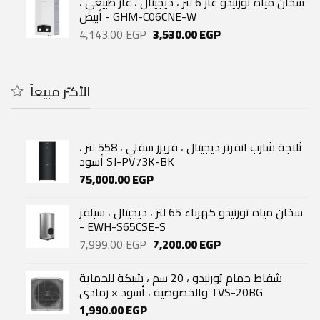
سخان مياه تورنيدو غاز 6 لتر ، ديجيتال ، غاز طبيعي ،
32,500.00 EGP.
24,000.00 EGP.
أبيض - GHM-C06CNE-W
Original
Current
4,143.00
EGP
3,530.00
EGP
price
price
was:
is:
4,143.00 EGP.
3,530.00 EGP.
الأكثر مبيعاً
ثلاجة شارب انفرتر ديجيتال ، فريزر سفلي ، 558 لتر ،
أسود SJ-PV73K-BK
75,000.00
EGP
سخان مياه تورنيدو كهرباء 65 لتر ، ديجيتال ، سيلفر
- EWH-S65CSE-S
Original
Current
7,999.00
EGP
7,200.00
EGP
price
price
was:
is:
شفاط حمام تورنيدو ، 20 سم ، شبكة للحماية
7,999.00 EGP.
7,200.00 EGP.
والخصوصية ، أسود × رمادي TVS-20BG
1,990.00
EGP