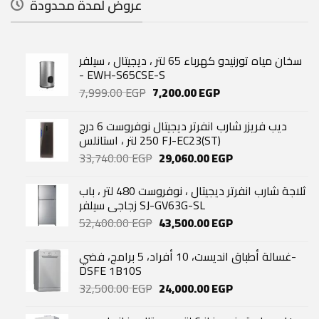
عروض لمدة محدودة
سخان مياه تورنيدو كهرباء 65 لتر ، ديجيتال ، سيلفر
- EWH-S65CSE-S
Original
Current
7,999.00
EGP
7,200.00
EGP
price
price
was:
is:
ديب فريزر شارب انفرتر ديجيتال نوفروست 6 درج
7,999.00 EGP.
7,200.00 EGP.
250 لتر ، استانلس FJ-EC23(ST)
Original
Current
33,740.00
EGP
29,060.00
EGP
price
price
was:
is:
ثلاجة شارب انفرتر ديجيتال ، نوفروست 480 لتر ، باب
33,740.00 EGP.
29,060.00 EGP.
زجاجي سيلفر SJ-GV63G-SL
Original
Current
52,400.00
EGP
43,500.00
EGP
price
price
was:
is:
غسالة أطباق انديست، 10 أفراد، 5 برامج، فضي-
52,400.00 EGP.
43,500.00 EGP.
DSFE 1B10S
Original
Current
32,500.00
EGP
24,000.00
EGP
price
price
was:
is: