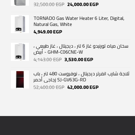
Original
Current
32,500.00
EGP
24,000.00
EGP
price
price
was:
is:
TORNADO Gas Water Heater 6 Liter, Digital,
32,500.00 EGP.
24,000.00 EGP.
Natural Gas, White
4,949.00
EGP
سخان مياه تورنيدو غاز 6 لتر ، ديجيتال ، غاز طبيعي ،
أبيض - GHM-C06CNE-W
Original
Current
4,143.00
EGP
3,530.00
EGP
price
price
was:
is:
ثلاجة شارب انفرتر ديجيتال ، نوفروست 480 لتر ، باب
4,143.00 EGP.
3,530.00 EGP.
زجاجي أحمر SJ-GV63G-RD
Original
Current
52,400.00
EGP
42,000.00
EGP
price
price
was:
is:
52,400.00 EGP.
42,000.00 EGP.