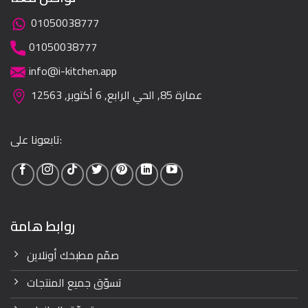
01050038777
01050038777
info@i-kitchen.app
عمارة 85, الحي الرابع, 6 أكتوبر, 12563
تابعونا على:
روابط هامة
صمّم مطبخك أونلاين
تسوّق جميع المنتجات