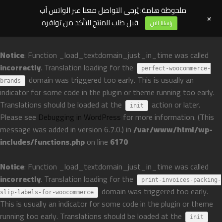
ملحوظة هامة: يُرجى التواصل معنا عبر الواتس آب
+
قبل طلب المنتج للتأكد من توافره
راسلنا الآن
Notice
: Function _load_textdomain_just_in_time was called
incorrectly
. Translation loading for the
perfect-woocommerce-
domain was triggered too early. This is usually an
brands
indicator for some code in the plugin or theme running too early.
Translations should be loaded at the
action or later.
init
Please see
Debugging in WordPress
for more information. (This
message was added in version 6.7.0.) in
/var/www/html/wp-
includes/functions.php
on line
6170
Notice
: Function _load_textdomain_just_in_time was called
incorrectly
. Translation loading for the
print-invoices-packing-
domain was triggered too early.
slip-labels-for-woocommerce
This is usually an indicator for some code in the plugin or theme
running too early. Translations should be loaded at the
init