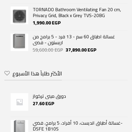
TORNADO Bathroom Ventilating Fan 20 cm,
Privacy Grid, Black x Grey TVS-20BG
1,990.00
EGP
غسالة اطباق 60 سم - 13 فرد - 5 برامج من
اريستون - فضى
Original
Current
59,600.00
EGP
37,890.00
EGP
price
price
was:
is:
59,600.00 EGP.
37,890.00 EGP.
الأكثر طلباً هذا الأسبوع
دورق مينى تركواز
27.60
EGP
غسالة أطباق انديست، 10 أفراد، 5 برامج، فضي-
DSFE 1B10S