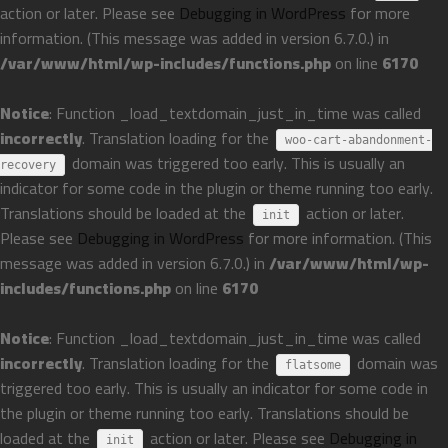
action or later. Please see
Debugging in WordPress
for more
information. (This message was added in version 6.7.0.) in
/var/www/html/wp-includes/functions.php
on line
6170
Notice
: Function _load_textdomain_just_in_time was called
incorrectly
. Translation loading for the
woo-cart-abandonment-
domain was triggered too early. This is usually an
recovery
indicator for some code in the plugin or theme running too early.
Translations should be loaded at the
action or later.
init
Please see
Debugging in WordPress
for more information. (This
message was added in version 6.7.0.) in
/var/www/html/wp-
includes/functions.php
on line
6170
Notice
: Function _load_textdomain_just_in_time was called
incorrectly
. Translation loading for the
domain was
flatsome
triggered too early. This is usually an indicator for some code in
the plugin or theme running too early. Translations should be
loaded at the
action or later. Please see
Debugging in
init