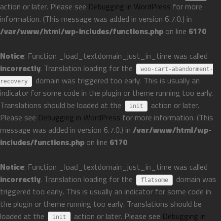
action or later. Please see
Debugging in WordPress
for more
information. (This message was added in version 6.7.0.) in
/var/www/html/wp-includes/functions.php
on line
6170
Notice
: Function _load_textdomain_just_in_time was called
incorrectly
. Translation loading for the
woo-cart-abandonment-
domain was triggered too early. This is usually an
recovery
indicator for some code in the plugin or theme running too early.
Translations should be loaded at the
action or later.
init
Please see
Debugging in WordPress
for more information. (This
message was added in version 6.7.0.) in
/var/www/html/wp-
includes/functions.php
on line
6170
Notice
: Function _load_textdomain_just_in_time was called
incorrectly
. Translation loading for the
domain was
flatsome
triggered too early. This is usually an indicator for some code in
the plugin or theme running too early. Translations should be
loaded at the
action or later. Please see
Debugging in
init