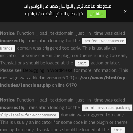
ملحوظة هامة: يُرجى التواصل معنا عبر الواتس آب
+
قبل طلب المنتج للتأكد من توافره
راسلنا الآن
Notice
: Function _load_textdomain_just_in_time was called
incorrectly
. Translation loading for the
perfect-woocommerce-
domain was triggered too early. This is usually an
brands
indicator for some code in the plugin or theme running too early.
Translations should be loaded at the
action or later.
init
Please see
Debugging in WordPress
for more information. (This
message was added in version 6.7.0.) in
/var/www/html/wp-
includes/functions.php
on line
6170
Notice
: Function _load_textdomain_just_in_time was called
incorrectly
. Translation loading for the
print-invoices-packing-
domain was triggered too early.
slip-labels-for-woocommerce
This is usually an indicator for some code in the plugin or theme
running too early. Translations should be loaded at the
init