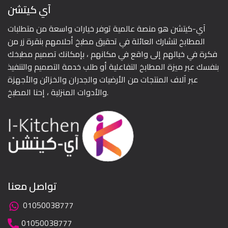
آي كيتشن
آي-كيتشن هو منصة عالمية توفر خيارات واسعة من متطلبات
المطابخ لتشارك العائلة في تحقيق مطبخ أحلامهم بنقرة زر من
فكرة في خيالهم إلى واقع في مكانهم ، بإمكانك تصميم مطبخك
بنفسك عبر ميزة المطابخ التفاعلية أو طلب خدمة التصميم والتنفيذ
عبر آلاف المنتجات من الأرضيات والجدران والخزائن والأجهزة
والأدوات المنزلية ، إحنا المطبخ.
تواصل معنا
01050038777
01050038777