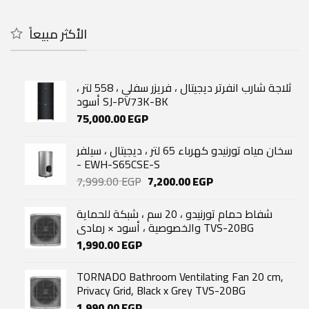
was:
is:
4,143.00 EGP.
3,530.00 EGP.
الأكثر مبيعاً
ثلاجة شارب انفرتر ديجيتال ، فريزر سفلي ، 558 لتر ،
أسود SJ-PV73K-BK
75,000.00
EGP
سخان مياه تورنيدو كهرباء 65 لتر ، ديجيتال ، سيلفر
- EWH-S65CSE-S
Original
Current
7,999.00
EGP
7,200.00
EGP
price
price
was:
is:
شفاط حمام تورنيدو ، 20 سم ، شبكة للحماية
7,999.00 EGP.
7,200.00 EGP.
والخصوصية ، أسود × رمادي TVS-20BG
1,990.00
EGP
TORNADO Bathroom Ventilating Fan 20 cm,
Privacy Grid, Black x Grey TVS-20BG
1,990.00
EGP