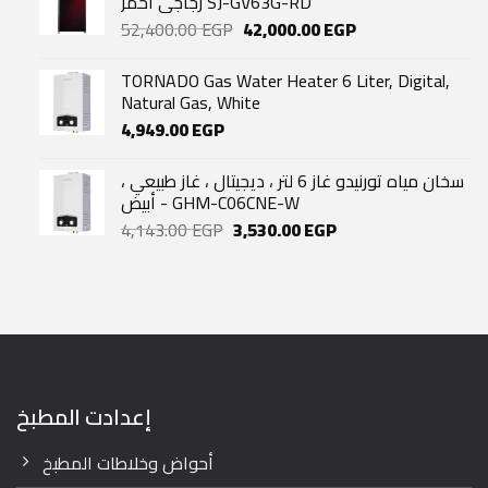
زجاجي أحمر SJ-GV63G-RD
Original
Current
52,400.00
EGP
42,000.00
EGP
price
price
was:
is:
TORNADO Gas Water Heater 6 Liter, Digital,
52,400.00 EGP.
42,000.00 EGP.
Natural Gas, White
4,949.00
EGP
سخان مياه تورنيدو غاز 6 لتر ، ديجيتال ، غاز طبيعي ،
أبيض - GHM-C06CNE-W
Original
Current
4,143.00
EGP
3,530.00
EGP
price
price
was:
is:
4,143.00 EGP.
3,530.00 EGP.
إعدادت المطبخ
أحواض وخلاطات المطبخ