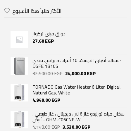
59,600.00 EGP.
37,890.00 EGP.
الأكثر طلباً هذا الأسبوع
دورق مينى تركواز
27.60
EGP
غسالة أطباق انديست، 10 أفراد، 5 برامج، فضي-
DSFE 1B10S
Original
Current
32,500.00
EGP
24,000.00
EGP
price
price
was:
is:
TORNADO Gas Water Heater 6 Liter, Digital,
32,500.00 EGP.
24,000.00 EGP.
Natural Gas, White
4,949.00
EGP
سخان مياه تورنيدو غاز 6 لتر ، ديجيتال ، غاز طبيعي ،
أبيض - GHM-C06CNE-W
Original
Current
4,143.00
EGP
3,530.00
EGP