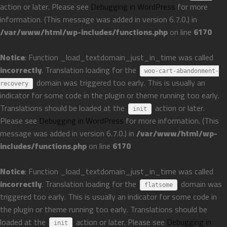
action or later. Please see
Debugging in WordPress
for more
information. (This message was added in version 6.7.0.) in
/var/www/html/wp-includes/functions.php
on line
6170
Notice
: Function _load_textdomain_just_in_time was called
incorrectly
. Translation loading for the
woo-cart-abandonment-
domain was triggered too early. This is usually an
recovery
indicator for some code in the plugin or theme running too early.
Translations should be loaded at the
action or later.
init
Please see
Debugging in WordPress
for more information. (This
message was added in version 6.7.0.) in
/var/www/html/wp-
includes/functions.php
on line
6170
Notice
: Function _load_textdomain_just_in_time was called
incorrectly
. Translation loading for the
domain was
flatsome
triggered too early. This is usually an indicator for some code in
the plugin or theme running too early. Translations should be
loaded at the
action or later. Please see
Debugging in
init