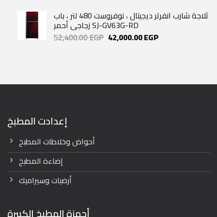
price
price
was:
is:
ثلاجة شارب انفرتر ديجيتال ، نوفروست 480 لتر ، باب
4,143.00 EGP.
3,530.00 EGP.
زجاجي أحمر SJ-GV63G-RD
Original
Current
52,400.00
EGP
42,000.00
EGP
price
price
was:
is:
52,400.00 EGP.
42,000.00 EGP.
إعدادت المطبخ
أحواض وخلاطات المطبخ
إضاءة المطبخ
أرضيات وسيراميك
أجهزة المطبخ الكبيرة