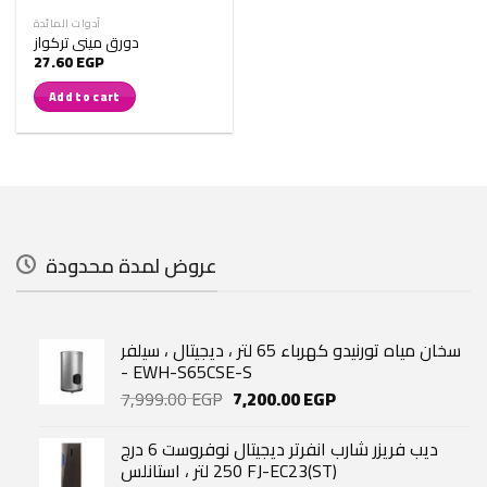
أدوات المائدة
دورق مينى تركواز
27.60
EGP
Add to cart
عروض لمدة محدودة
سخان مياه تورنيدو كهرباء 65 لتر ، ديجيتال ، سيلفر
- EWH-S65CSE-S
Original
Current
7,999.00
EGP
7,200.00
EGP
price
price
was:
is:
ديب فريزر شارب انفرتر ديجيتال نوفروست 6 درج
7,999.00 EGP.
7,200.00 EGP.
250 لتر ، استانلس FJ-EC23(ST)