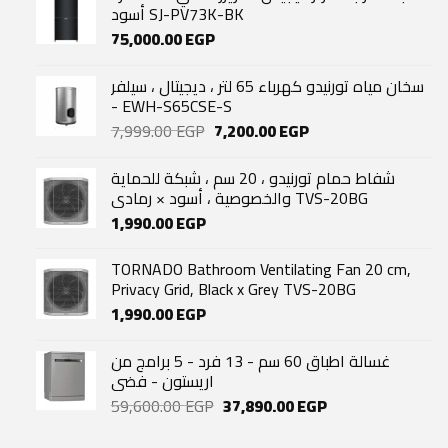
أسود SJ-PV73K-BK
75,000.00
EGP
سخان مياه تورنيدو كهرباء 65 لتر ، ديجيتال ، سيلفر
- EWH-S65CSE-S
Original
Current
7,999.00
EGP
7,200.00
EGP
price
price
was:
is:
شفاط حمام تورنيدو ، 20 سم ، شبكة للحماية
7,999.00 EGP.
7,200.00 EGP.
والخصوصية ، أسود × رمادي TVS-20BG
1,990.00
EGP
TORNADO Bathroom Ventilating Fan 20 cm,
Privacy Grid, Black x Grey TVS-20BG
1,990.00
EGP
غسالة اطباق 60 سم - 13 فرد - 5 برامج من
اريستون - فضى
Original
Current
59,600.00
EGP
37,890.00
EGP
price
price
was:
is: