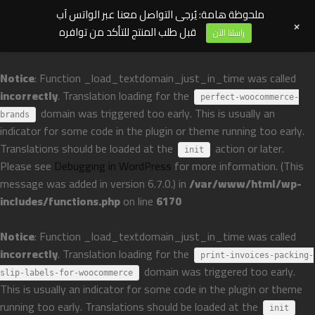
ملحوظة هامة: يُرجى التواصل معنا عبر الواتس آب
+
قبل طلب المنتج للتأكد من توافره
راسلنا الآن
Notice
: Function _load_textdomain_just_in_time was called
incorrectly
. Translation loading for the
perfect-woocommerce-
domain was triggered too early. This is usually an
brands
indicator for some code in the plugin or theme running too early.
Translations should be loaded at the
action or later.
init
Please see
Debugging in WordPress
for more information. (This
message was added in version 6.7.0.) in
/var/www/html/wp-
includes/functions.php
on line
6170
Notice
: Function _load_textdomain_just_in_time was called
incorrectly
. Translation loading for the
print-invoices-packing-
domain was triggered too early.
slip-labels-for-woocommerce
This is usually an indicator for some code in the plugin or theme
running too early. Translations should be loaded at the
init