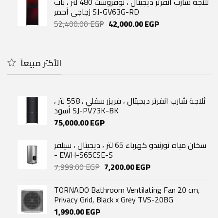
ثلاجة شارب انفرتر ديجيتال ، نوفروست 480 لتر ، باب
32,500.00 EGP.
24,000.00 EGP.
زجاجي أحمر SJ-GV63G-RD
Original
Current
52,400.00
EGP
42,000.00
EGP
price
price
was:
is:
52,400.00 EGP.
42,000.00 EGP.
الأكثر مبيعاً
ثلاجة شارب انفرتر ديجيتال ، فريزر سفلي ، 558 لتر ،
أسود SJ-PV73K-BK
75,000.00
EGP
سخان مياه تورنيدو كهرباء 65 لتر ، ديجيتال ، سيلفر
- EWH-S65CSE-S
Original
Current
7,999.00
EGP
7,200.00
EGP
price
price
was:
is:
TORNADO Bathroom Ventilating Fan 20 cm,
7,999.00 EGP.
7,200.00 EGP.
Privacy Grid, Black x Grey TVS-20BG
1,990.00
EGP