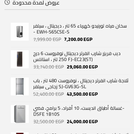
عروض لمدة محدودة
سخان مياه تورنيدو كهرباء 65 لتر ، ديجيتال ، سيلفر
- EWH-S65CSE-S
Original
Current
7,999.00
EGP
7,200.00
EGP
price
price
was:
is:
ديب فريزر شارب انفرتر ديجيتال نوفروست 6 درج
7,999.00 EGP.
7,200.00 EGP.
250 لتر ، استانلس FJ-EC23(ST)
Original
Current
33,740.00
EGP
29,060.00
EGP
price
price
was:
is:
ثلاجة شارب انفرتر ديجيتال ، نوفروست 480 لتر ، باب
33,740.00 EGP.
29,060.00 EGP.
زجاجي سيلفر SJ-GV63G-SL
Original
Current
52,400.00
EGP
43,500.00
EGP
price
price
was:
is:
غسالة أطباق انديست، 10 أفراد، 5 برامج، فضي-
52,400.00 EGP.
43,500.00 EGP.
DSFE 1B10S
Original
Current
32,500.00
EGP
24,000.00
EGP
price
price
was:
is: