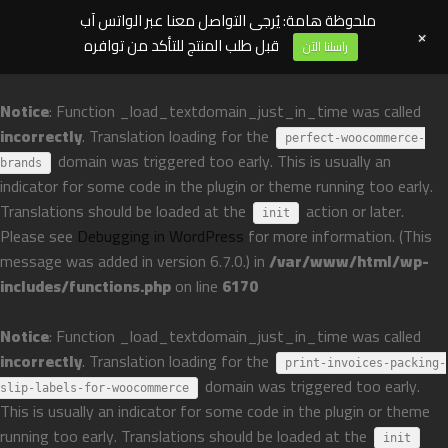
ملحوظة هامة: يُرجى التواصل معنا عبر الواتس آب
+
قبل طلب المنتج للتأكد من توافره
راسلنا الآن
Notice
: Function _load_textdomain_just_in_time was called
incorrectly
. Translation loading for the
perfect-woocommerce-
domain was triggered too early. This is usually an
brands
indicator for some code in the plugin or theme running too early.
Translations should be loaded at the
action or later.
init
Please see
Debugging in WordPress
for more information. (This
message was added in version 6.7.0.) in
/var/www/html/wp-
includes/functions.php
on line
6170
Notice
: Function _load_textdomain_just_in_time was called
incorrectly
. Translation loading for the
print-invoices-packing-
domain was triggered too early.
slip-labels-for-woocommerce
This is usually an indicator for some code in the plugin or theme
running too early. Translations should be loaded at the
init