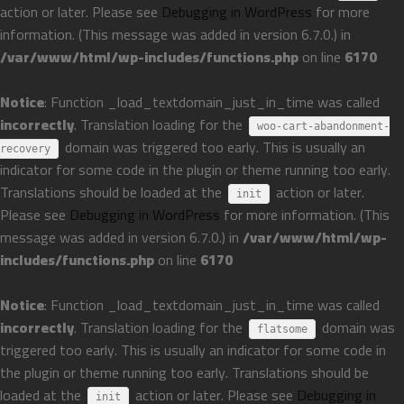
action or later. Please see
Debugging in WordPress
for more
information. (This message was added in version 6.7.0.) in
/var/www/html/wp-includes/functions.php
on line
6170
Notice
: Function _load_textdomain_just_in_time was called
incorrectly
. Translation loading for the
woo-cart-abandonment-
domain was triggered too early. This is usually an
recovery
indicator for some code in the plugin or theme running too early.
Translations should be loaded at the
action or later.
init
Please see
Debugging in WordPress
for more information. (This
message was added in version 6.7.0.) in
/var/www/html/wp-
includes/functions.php
on line
6170
Notice
: Function _load_textdomain_just_in_time was called
incorrectly
. Translation loading for the
domain was
flatsome
triggered too early. This is usually an indicator for some code in
the plugin or theme running too early. Translations should be
loaded at the
action or later. Please see
Debugging in
init