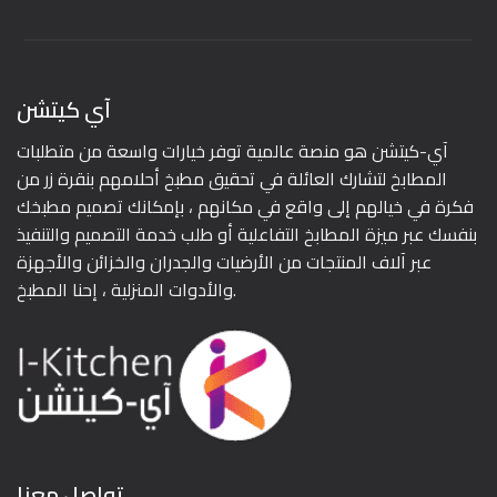
آي كيتشن
آي-كيتشن هو منصة عالمية توفر خيارات واسعة من متطلبات
المطابخ لتشارك العائلة في تحقيق مطبخ أحلامهم بنقرة زر من
فكرة في خيالهم إلى واقع في مكانهم ، بإمكانك تصميم مطبخك
بنفسك عبر ميزة المطابخ التفاعلية أو طلب خدمة التصميم والتنفيذ
عبر آلاف المنتجات من الأرضيات والجدران والخزائن والأجهزة
والأدوات المنزلية ، إحنا المطبخ.
تواصل معنا