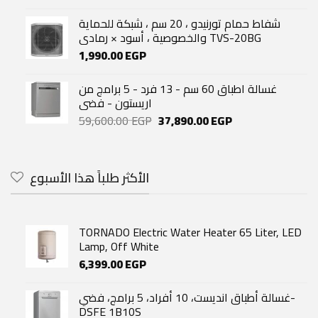
شفاط حمام تورنيدو ، 20 سم ، شبكة للحماية
والخصوصية ، أسود × رمادي TVS-20BG
1,990.00
EGP
غسالة اطباق 60 سم - 13 فرد - 5 برامج من
اريستون - فضى
Original
Current
59,600.00
EGP
37,890.00
EGP
price
price
was:
is:
59,600.00 EGP.
37,890.00 EGP.
الأكثر طلباً هذا الأسبوع
TORNADO Electric Water Heater 65 Liter, LED
Lamp, Off White
6,399.00
EGP
غسالة أطباق انديست، 10 أفراد، 5 برامج، فضي-
DSFE 1B10S