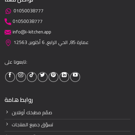
01050038777
01050038777
info@i-kitchen.app
عمارة 85, الحي الرابع, 6 أكتوبر, 12563
تابعونا على:
روابط هامة
صمّم مطبخك أونلاين
تسوّق جميع المنتجات