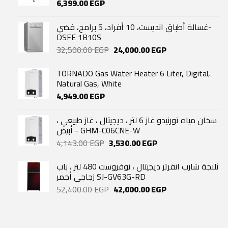
6,399.00
EGP
غسالة أطباق انديست، 10 أفراد، 5 برامج، فضي-
DSFE 1B10S
Original
Current
32,500.00
EGP
24,000.00
EGP
price
price
was:
is:
TORNADO Gas Water Heater 6 Liter, Digital,
32,500.00 EGP.
24,000.00 EGP.
Natural Gas, White
4,949.00
EGP
سخان مياه تورنيدو غاز 6 لتر ، ديجيتال ، غاز طبيعي ،
أبيض - GHM-C06CNE-W
Original
Current
4,143.00
EGP
3,530.00
EGP
price
price
was:
is:
ثلاجة شارب انفرتر ديجيتال ، نوفروست 480 لتر ، باب
4,143.00 EGP.
3,530.00 EGP.
زجاجي أحمر SJ-GV63G-RD
Original
Current
52,400.00
EGP
42,000.00
EGP
price
price
was:
is:
52,400.00 EGP.
42,000.00 EGP.