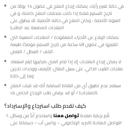
في حالة تغيير رأيك، يمكنك إرجاع المنتج في غضون 14 يومًا من
تاريخ التسليم فقط إذا كانت ملحقات المنتج كاملة، و في
العبوة الأصلية ، وكان المنتج في حالته الأصلية. (لا ينطبق على
المنتجات المصنعة عند الطلب)
يمكنك الإبلاغ عن الأجزاء المفقودة / المنتجات المعيبة التي
تلقيتها في غضون 48 ساعة من تاريخ التسليم موضحًا طبيعة
التلف / العطل / النقص.
لا يمكن إرجاع المنتجات إلا إذا قام الفني بتركيبها (يتم استبعاد
منتجات التثبيت الذاتي. على سبيل المثال: الأرفف ووحدات تخزين
وما إلى ذلك)
سيعتبر عدم تطبيق أي من النقاط السابقة أنك قد قبلت المنتج
(المنتجات) / أو قد يرفض طلب الإرجاع الخاص بك.
كيف تقدم طلب استرجاع والإسترداد؟
قُم بزيارة صفحة
تواصل معنا
واستخدم أياً من وسائل
التواصل المتاحة (البريد الإلكتروني – واتس آب – حساباتنا على