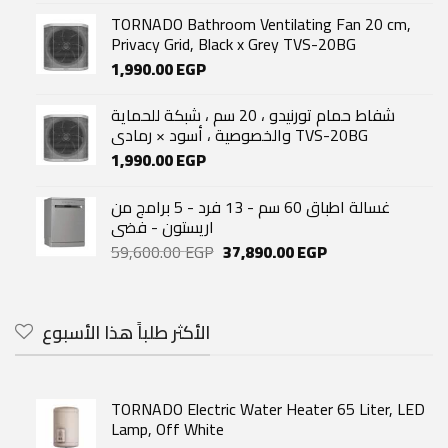
was:
is:
TORNADO Bathroom Ventilating Fan 20 cm,
7,999.00 EGP.
7,200.00 EGP.
Privacy Grid, Black x Grey TVS-20BG
1,990.00
EGP
شفاط حمام تورنيدو ، 20 سم ، شبكة للحماية
والخصوصية ، أسود × رمادي TVS-20BG
1,990.00
EGP
غسالة اطباق 60 سم - 13 فرد - 5 برامج من
اريستون - فضى
Original
Current
59,600.00
EGP
37,890.00
EGP
price
price
was:
is:
59,600.00 EGP.
37,890.00 EGP.
الأكثر طلباً هذا الأسبوع
TORNADO Electric Water Heater 65 Liter, LED
Lamp, Off White