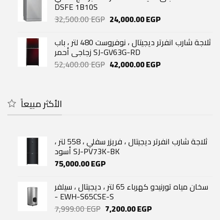
52,400.00 EGP.
43,500.00 EGP.
DSFE 1B10S
Original
Current
32,500.00
EGP
24,000.00
EGP
price
price
was:
is:
ثلاجة شارب انفرتر ديجيتال ، نوفروست 480 لتر ، باب
32,500.00 EGP.
24,000.00 EGP.
زجاجي أحمر SJ-GV63G-RD
Original
Current
52,400.00
EGP
42,000.00
EGP
price
price
was:
is:
52,400.00 EGP.
42,000.00 EGP.
الأكثر مبيعاً
ثلاجة شارب انفرتر ديجيتال ، فريزر سفلي ، 558 لتر ،
أسود SJ-PV73K-BK
75,000.00
EGP
سخان مياه تورنيدو كهرباء 65 لتر ، ديجيتال ، سيلفر
- EWH-S65CSE-S
Original
Current
7,999.00
EGP
7,200.00
EGP
price
price