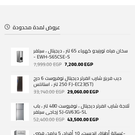
عروض لمدة محدودة
سخان مياه تورنيدو كهرباء 65 لتر ، ديجيتال ، سيلفر
- EWH-S65CSE-S
Original
Current
7,999.00
EGP
7,200.00
EGP
price
price
was:
is:
ديب فريزر شارب انفرتر ديجيتال نوفروست 6 درج
7,999.00 EGP.
7,200.00 EGP.
250 لتر ، استانلس FJ-EC23(ST)
Original
Current
33,740.00
EGP
29,060.00
EGP
price
price
was:
is:
ثلاجة شارب انفرتر ديجيتال ، نوفروست 480 لتر ، باب
33,740.00 EGP.
29,060.00 EGP.
زجاجي سيلفر SJ-GV63G-SL
Original
Current
52,400.00
EGP
43,500.00
EGP
price
price
was:
is:
غسالة أطباق انديست، 10 أفراد، 5 برامج، فضي-