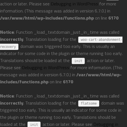
action or later. Please see
Debugging in WordPress
for more
information. (This message was added in version 6.7.0.) in
/var/www/html/wp-includes/functions.php
on line
6170
Notice
: Function _load_textdomain_just_in_time was called
incorrectly
. Translation loading for the
woo-cart-abandonment-
domain was triggered too early. This is usually an
recovery
indicator for some code in the plugin or theme running too early.
Translations should be loaded at the
action or later.
init
Please see
Debugging in WordPress
for more information. (This
message was added in version 6.7.0.) in
/var/www/html/wp-
includes/functions.php
on line
6170
Notice
: Function _load_textdomain_just_in_time was called
incorrectly
. Translation loading for the
domain was
flatsome
triggered too early. This is usually an indicator for some code in
the plugin or theme running too early. Translations should be
loaded at the
action or later. Please see
Debugging in
init