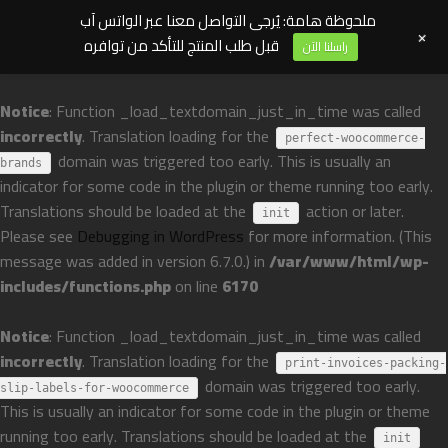
ملحوظة هامة: يُرجى التواصل معنا عبر الواتس آب
+
قبل طلب المنتج للتأكد من توافره
راسلنا الآن
Notice
: Function _load_textdomain_just_in_time was called
incorrectly
. Translation loading for the
perfect-woocommerce-
domain was triggered too early. This is usually an
brands
indicator for some code in the plugin or theme running too early.
Translations should be loaded at the
action or later.
init
Please see
Debugging in WordPress
for more information. (This
message was added in version 6.7.0.) in
/var/www/html/wp-
includes/functions.php
on line
6170
Notice
: Function _load_textdomain_just_in_time was called
incorrectly
. Translation loading for the
print-invoices-packing-
domain was triggered too early.
slip-labels-for-woocommerce
This is usually an indicator for some code in the plugin or theme
running too early. Translations should be loaded at the
init