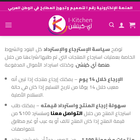
Skip
المنصة الإلكترونية رقم ١ لتصميم وتجهيز المطابخ في الوطن العربي
to
content
توضح
سياسة الإسترجاع والإسترداد
كل البنود والشروط
الخاصة بعمليات استرجاع المنتجات التي تم طلبها/شراءها من خلال
، وكذلك استرداد الأموال المدفوعة.
منصة آي كيتشن
الإرجاع خلال 14 يوم
– يمكنك إرجاع منتجك إذا تبين أنه
معيب خلال 14 يومًا من تاريخ التسليم إذا كان في حالة
الاستلام الأصلية.
سهولة إرجاع المنتج واسترداد قيمته
– يمكنك طلب
استرجاع المنتج من خلال
التواصل معنا
وستسترد 100% من
قيمة المنتج إذا كان المنتج تالف أو به عيب أو غير مطابق
للمواصفات.
منتجات مضمونة 100%
– من الصعب جداً أن يتم شحن منتج