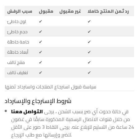
رد ثمن المنتج كاملا
غير مقبول
مقبول
سبب الرفض
✔
✔
لون خاطئ
✔
✔
حجم خاطئ
✔
✔
خامة خاطئة
✔
✔
أبعاد خاطئة
✔
✔
منتج تالف
✔
✔
تغليف تالف
سياسة قبول استرجاع المنتجات واسترداد ثمنها
شروط الإسترجاع والإسترداد
في حالة حدوث أي ضرر بسبب الشحن ، يرجى
التواصل معنا
من خلال قنوات الاتصال الرسمية المذكورة سابقًا في غضون
24 ساعة من التسليم للإبلاغ عنه. يرجى التقاط 3 صور على الأقل
للضرر وإرسالها مع طلب الإرجاع.