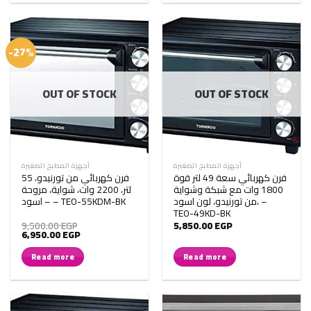
-27%
OUT OF STOCK
OUT OF STOCK
أجهزة المطبخ الصغيرة
أجهزة المطبخ الصغيرة
فرن كهربائي سعة 49 لتر قوة
فرن كهربائي من تورنيدو، 55
1800 وات مع شبكة وشواية
لتر، 2200 وات، شواية، مروحة
من تورنيدو، لون اسود، –
– اسود – TEO-55KDM-BK
TEO-49KD-BK
9,500.00
EGP
5,850.00
EGP
Original
Current
6,950.00
EGP
price
price
was:
is:
Read more
Read more
9,500.00 EGP.
6,950.00 EGP.