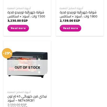
أجهزة المطبخ الصغيرة
أجهزة المطبخ الصغيرة
شواية كهربائية تورنيدو قدرة
شواية كهربائية تورنيدو قدرة
1800 وات ، أسود × استانلس
1500 وات ، أسود × استانلس
3,230.00
EGP
2,139.00
EGP
Read more
Read more
-29%
OUT OF STOCK
أجهزة المطبخ الصغيرة
نيكاي فرن كهربائي 45 لتر لون
أسود – NET45RCB1
2,530.00
EGP