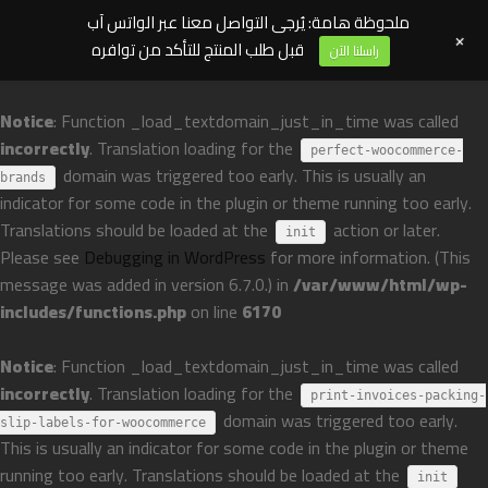
ملحوظة هامة: يُرجى التواصل معنا عبر الواتس آب
+
قبل طلب المنتج للتأكد من توافره
راسلنا الآن
Notice
: Function _load_textdomain_just_in_time was called
incorrectly
. Translation loading for the
perfect-woocommerce-
domain was triggered too early. This is usually an
brands
indicator for some code in the plugin or theme running too early.
Translations should be loaded at the
action or later.
init
Please see
Debugging in WordPress
for more information. (This
message was added in version 6.7.0.) in
/var/www/html/wp-
includes/functions.php
on line
6170
Notice
: Function _load_textdomain_just_in_time was called
incorrectly
. Translation loading for the
print-invoices-packing-
domain was triggered too early.
slip-labels-for-woocommerce
This is usually an indicator for some code in the plugin or theme
running too early. Translations should be loaded at the
init