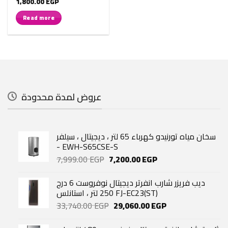
Original
Current
1,800.00
EGP
price
price
was:
is:
Read more
2,530.00 EGP.
1,800.00 EGP.
عروض لمدة محدودة
سخان مياه تورنيدو كهرباء 65 لتر ، ديجيتال ، سيلفر
- EWH-S65CSE-S
Original
Current
7,999.00
EGP
7,200.00
EGP
price
price
was:
is:
ديب فريزر شارب انفرتر ديجيتال نوفروست 6 درج
7,999.00 EGP.
7,200.00 EGP.
250 لتر ، استانلس FJ-EC23(ST)
Original
Current
33,740.00
EGP
29,060.00
EGP
price
price
was:
is: