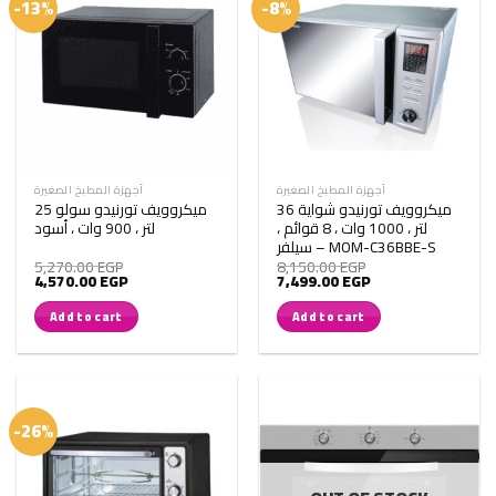
-13%
-8%
أجهزة المطبخ الصغيرة
أجهزة المطبخ الصغيرة
ميكروويف تورنيدو شواية 36
ميكروويف تورنيدو سولو 25
لتر ، 1000 وات ، 8 قوائم ،
لتر ، 900 وات ، أسود
سيلفر – MOM-C36BBE-S
5,270.00
EGP
8,150.00
EGP
Original
Current
Original
Current
4,570.00
EGP
7,499.00
EGP
price
price
price
price
was:
is:
was:
is:
Add to cart
Add to cart
5,270.00 EGP.
4,570.00 EGP.
8,150.00 EGP.
7,499.00 EGP.
-26%