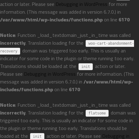
action or later. Please see
Debugging in WordPress
for more
information. (This message was added in version 6.7.0.) in
/var/www/html/wp-includes/functions.php
on line
6170
Notice
: Function _load_textdomain_just_in_time was called
incorrectly
. Translation loading for the
woo-cart-abandonment-
domain was triggered too early. This is usually an
recovery
indicator for some code in the plugin or theme running too early.
Translations should be loaded at the
action or later.
init
Please see
Debugging in WordPress
for more information. (This
message was added in version 6.7.0.) in
/var/www/html/wp-
includes/functions.php
on line
6170
Notice
: Function _load_textdomain_just_in_time was called
incorrectly
. Translation loading for the
domain was
flatsome
triggered too early. This is usually an indicator for some code in
the plugin or theme running too early. Translations should be
loaded at the
action or later. Please see
Debugging in
init