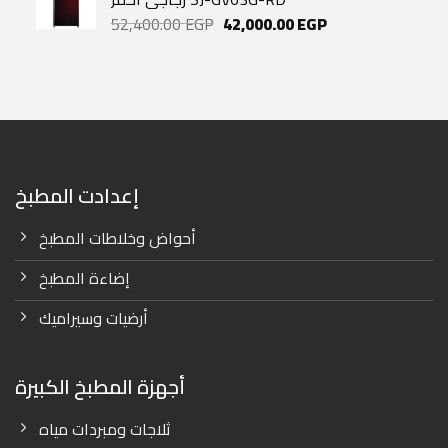
Original
Current
52,400.00
EGP
42,000.00
EGP
price
price
was:
is:
52,400.00 EGP.
42,000.00 EGP.
إعدادت المطبخ
أحواض وخلاطات المطبخ
إضاءة المطبخ
أرضيات وسيراميك
أجهزة المطبخ الكبيرة
ثلاجات ومبردات مياه