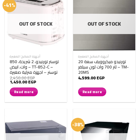
-41%
OUT OF STOCK
OUT OF STOCK
أجهزة المطبخ الصغيرة
أجهزة المطبخ الصغيرة
تورنيدو ميكروويف سعة 20
توستر تورنيدو، 2 شريحة، 850
لتر 700 وات لون سيلفر – TM-
وات، ابيض – TT-852-C –
20MS
توستر – اجهزة منزلية صغيرة
2,450.00
EGP
4,599.00
EGP
Original
Current
1,450.00
EGP
price
price
was:
is:
Read more
Read more
2,450.00 EGP.
1,450.00 EGP.
-38%