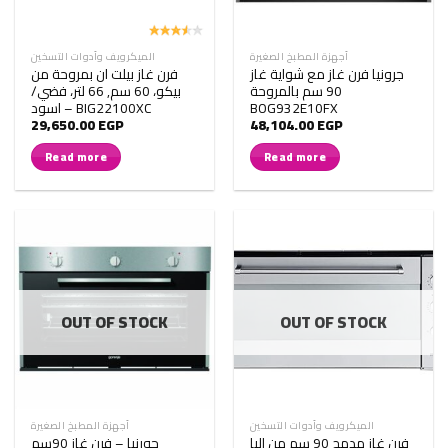
أجهزة المطبخ الصغيرة
الميكرويف وأدوات التسخين
جرونيا فرن غاز مع شواية غاز
فرن غاز بيلت ان بمروحة من
90 سم بالمروحة
بيكو، 60 سم, 66 لتر، فضي/
BOG932E10FX
اسود – BIG22100XC
29,650.00
EGP
48,104.00
EGP
Read more
Read more
OUT OF STOCK
OUT OF STOCK
الميكرويف وأدوات التسخين
أجهزة المطبخ الصغيرة
فرن غاز مدمج 90 سم من البا
جورنيا – فرن غاز 90سم