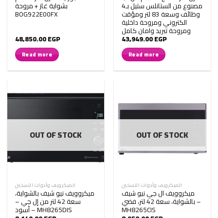
مصنوع من الستانلس ستيل بـ4
بشواية غاز + مروحة
وظائف وسعة 83 لتر ومؤقت
BOG922E00FX
الكتروني ومروحة داخلية
ومروحة تبريد وامان كامل
48,850.00
EGP
43,949.00
EGP
Read more
Read more
OUT OF STOCK
OUT OF STOCK
الميكرويف وأدوات التسخين
الميكرويف وأدوات التسخين
ميكروويف ال جي نيو شيف
ميكروويف نيو شيف بالشواية،
بالشواية، سعة 42 لتر، فضي –
سعة 42 لتر من إل جي –
MH8265CIS
أسود – MH8265DIS