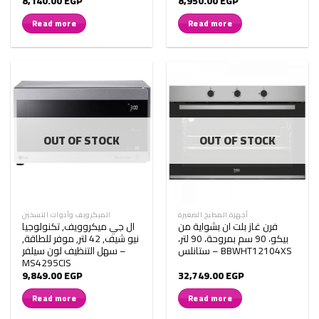
8,140.00
EGP
8,950.00
EGP
Read more
Read more
OUT OF STOCK
OUT OF STOCK
أجهزة المطبخ الصغيرة
الميكرويف وأدوات التسخين
فرن غاز بلت ان بشواية من
ال جي ميكروويف, تكنولوجيا
بيكو، 90 سم بمروحة، 90 لتر،
نيو شيف, 42 لتر, موفر للطاقة,
ستانلس – BBWHT12104XS
سهل التنظيف لون سيلفر –
MS4295CIS
9,849.00
EGP
32,749.00
EGP
Read more
Read more