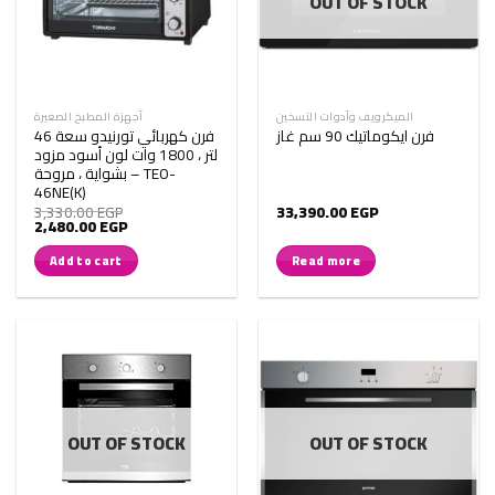
OUT OF STOCK
الميكرويف وأدوات التسخين
أجهزة المطبخ الصغيرة
فرن ايكوماتيك 90 سم غاز
فرن كهربائي تورنيدو سعة 46
لتر ، 1800 وات لون أسود مزود
بشواية ، مروحة – TEO-
46NE(K)
3,330.00
EGP
33,390.00
EGP
Original
Current
2,480.00
EGP
price
price
was:
is:
Add to cart
Read more
3,330.00 EGP.
2,480.00 EGP.
OUT OF STOCK
OUT OF STOCK