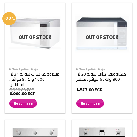
-22%
OUT OF STOCK
OUT OF STOCK
أجهزة المطبخ الصغيرة
أجهزة المطبخ الصغيرة
ميكروويف شارب سولو 20 لتر
ميكروويف شارب شواية 34 لتر
، 800 وات ، 6 قوائم ، سيلفر
، 1000 وات ، 9 قوائم ،
استانلس
8,900.00
EGP
4,577.00
EGP
Original
Current
6,960.00
EGP
price
price
was:
is:
Read more
Read more
8,900.00 EGP.
6,960.00 EGP.