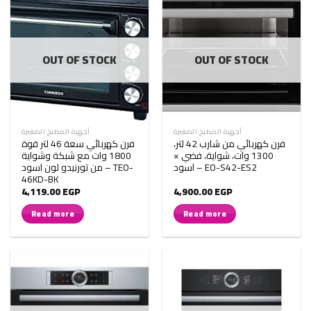
OUT OF STOCK
OUT OF STOCK
أجهزة المطبخ الصغيرة
أجهزة المطبخ الصغيرة
فرن كهربائي من شارب 42 لتر،
فرن كهربائي سعة 46 لتر قوة
1300 وات، شواية، فضي ×
1800 وات مع شبكة وشواية
اسود – EO-S42-ES2
من تورنيدو لون اسود – TEO-
46KD-BK
4,119.00
EGP
4,900.00
EGP
Read more
Read more