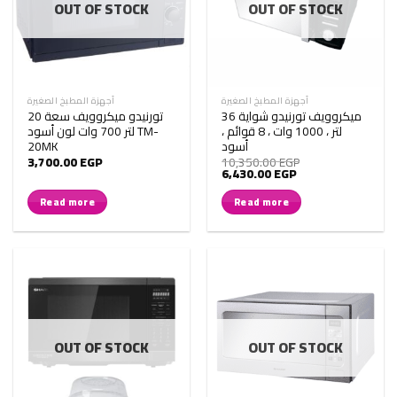
OUT OF STOCK
OUT OF STOCK
أجهزة المطبخ الصغيرة
أجهزة المطبخ الصغيرة
ميكروويف تورنيدو شواية 36
تورنيدو ميكروويف سعة 20
لتر ، 1000 وات ، 8 قوائم ،
لتر 700 وات لون أسود TM-
أسود
20MK
3,700.00
EGP
10,350.00
EGP
Original
Current
6,430.00
EGP
price
price
was:
is:
Read more
Read more
10,350.00 EGP.
6,430.00 EGP.
OUT OF STOCK
OUT OF STOCK