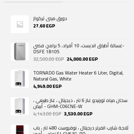
دورق مينى تركواز
27.60
EGP
غسالة أطباق انديست، 10 أفراد، 5 برامج، فضي-
DSFE 1B10S
Original
Current
32,500.00
EGP
24,000.00
EGP
price
price
was:
is:
TORNADO Gas Water Heater 6 Liter, Digital,
32,500.00 EGP.
24,000.00 EGP.
Natural Gas, White
4,949.00
EGP
سخان مياه تورنيدو غاز 6 لتر ، ديجيتال ، غاز طبيعي ،
أبيض - GHM-C06CNE-W
Original
Current
4,143.00
EGP
3,530.00
EGP
price
price
was:
is:
ثلاجة شارب انفرتر ديجيتال ، نوفروست 480 لتر ، باب
4,143.00 EGP.
3,530.00 EGP.
زجاجي أحمر SJ-GV63G-RD