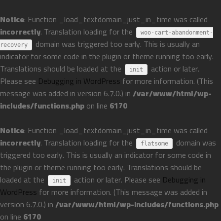
Notice
: Function _load_textdomain_just_in_time was called
incorrectly
. Translation loading for the
woo-cart-abandonment-
domain was triggered too early. This is usually an
recovery
indicator for some code in the plugin or theme running too early.
Translations should be loaded at the
action or later.
init
Please see
Debugging in WordPress
for more information. (This
message was added in version 6.7.0.) in
/var/www/html/wp-
includes/functions.php
on line
6170
Notice
: Function _load_textdomain_just_in_time was called
incorrectly
. Translation loading for the
domain was
flatsome
triggered too early. This is usually an indicator for some code in
the plugin or theme running too early. Translations should be
loaded at the
action or later. Please see
Debugging in
init
WordPress
for more information. (This message was added in
version 6.7.0.) in
/var/www/html/wp-includes/functions.php
on line
6170