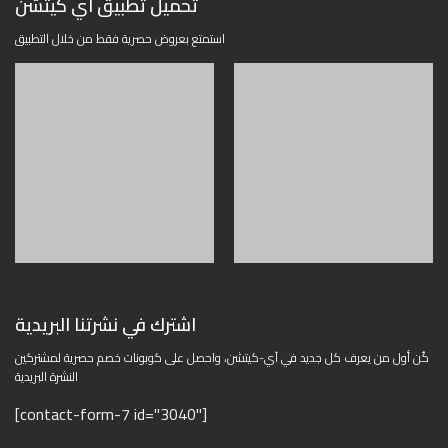
تحميل تطبيق آي كيتشن
استمتع بعروض حصرية فقط من خلال التطبيق
اشترك في نشرتنا البريدية
كُن أول من يعرف كل جديد في آي-كيتشن، واحصل على كوبونات خصم حصرية لمشتركين
النشرة البريدية
[contact-form-7 id="3040"]