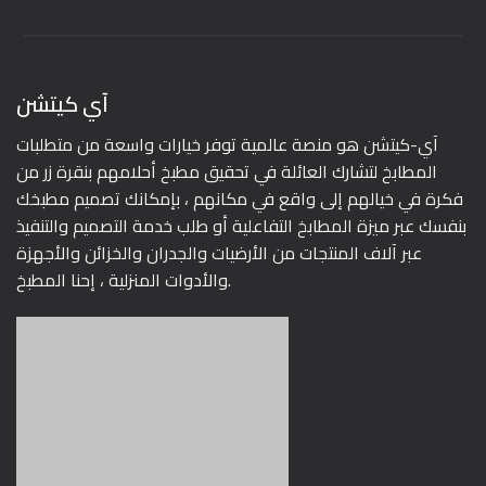
آي كيتشن
آي-كيتشن هو منصة عالمية توفر خيارات واسعة من متطلبات
المطابخ لتشارك العائلة في تحقيق مطبخ أحلامهم بنقرة زر من
فكرة في خيالهم إلى واقع في مكانهم ، بإمكانك تصميم مطبخك
بنفسك عبر ميزة المطابخ التفاعلية أو طلب خدمة التصميم والتنفيذ
عبر آلاف المنتجات من الأرضيات والجدران والخزائن والأجهزة
والأدوات المنزلية ، إحنا المطبخ.