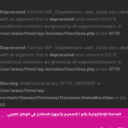
Deprecated
: Function WP_Dependencies->add_data() was called
with an argument that is
deprecated
since version 6.9.0! IE
conditional comments are ignored by all supported browsers. in
/var/www/html/wp-includes/functions.php
on line
6170
Deprecated
: Function WP_Dependencies->add_data() was called
with an argument that is
deprecated
since version 6.9.0! IE
conditional comments are ignored by all supported browsers. in
/var/www/html/wp-includes/functions.php
on line
6170
Warning
: Undefined array key "HTTP_REFERER" in
/var/www/html/wp-
content/themes/flatsome/flatsome.theme#archive
on line
43
Skip
المنصة الإلكترونية رقم ١ لتصميم وتجهيز المطابخ في الوطن العربي
to
content