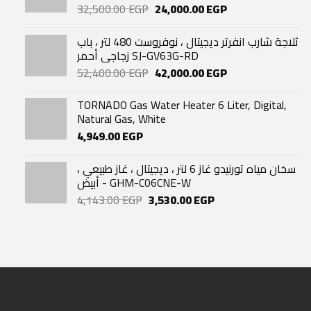
Original
Current
32,500.00
EGP
24,000.00
EGP
price
price
was:
is:
ثلاجة شارب انفرتر ديجيتال ، نوفروست 480 لتر ، باب
32,500.00 EGP.
24,000.00 EGP.
زجاجي أحمر SJ-GV63G-RD
Original
Current
52,400.00
EGP
42,000.00
EGP
price
price
was:
is:
TORNADO Gas Water Heater 6 Liter, Digital,
52,400.00 EGP.
42,000.00 EGP.
Natural Gas, White
4,949.00
EGP
سخان مياه تورنيدو غاز 6 لتر ، ديجيتال ، غاز طبيعي ،
أبيض - GHM-C06CNE-W
Original
Current
4,143.00
EGP
3,530.00
EGP
price
price
was:
is:
4,143.00 EGP.
3,530.00 EGP.