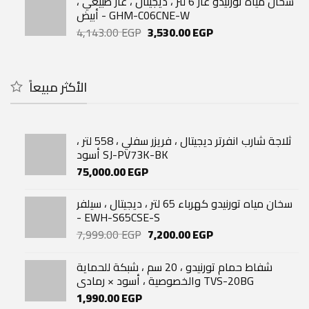
سخان مياه تورنيدو غاز 6 لتر ، ديجيتال ، غاز طبيعي ،
32,500.00 EGP.
24,000.00 EGP.
أبيض - GHM-C06CNE-W
Original
Current
4,143.00
EGP
3,530.00
EGP
price
price
was:
is:
4,143.00 EGP.
3,530.00 EGP.
الأكثر مبيعاً
ثلاجة شارب انفرتر ديجيتال ، فريزر سفلي ، 558 لتر ،
أسود SJ-PV73K-BK
75,000.00
EGP
سخان مياه تورنيدو كهرباء 65 لتر ، ديجيتال ، سيلفر
- EWH-S65CSE-S
Original
Current
7,999.00
EGP
7,200.00
EGP
price
price
was:
is:
شفاط حمام تورنيدو ، 20 سم ، شبكة للحماية
7,999.00 EGP.
7,200.00 EGP.
والخصوصية ، أسود × رمادي TVS-20BG
1,990.00
EGP