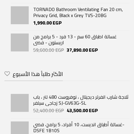
TORNADO Bathroom Ventilating Fan 20 cm,
Privacy Grid, Black x Grey TVS-20BG
1,990.00
EGP
غسالة اطباق 60 سم - 13 فرد - 5 برامج من
اريستون - فضى
Original
Current
59,600.00
EGP
37,890.00
EGP
price
price
was:
is:
59,600.00 EGP.
37,890.00 EGP.
الأكثر طلباً هذا الأسبوع
ثلاجة شارب انفرتر ديجيتال ، نوفروست 480 لتر ، باب
زجاجي سيلفر SJ-GV63G-SL
Original
Current
52,400.00
EGP
43,500.00
EGP
price
price
was:
is:
غسالة أطباق انديست، 10 أفراد، 5 برامج، فضي-
52,400.00 EGP.
43,500.00 EGP.
DSFE 1B10S