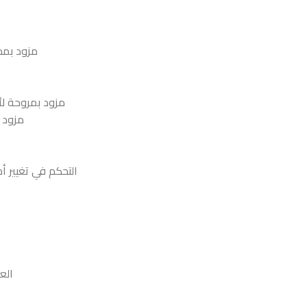
مزود بمدخ
مزود بمروحة لأ
مزود ب
التحكم في تغيير أماكن 
العرض