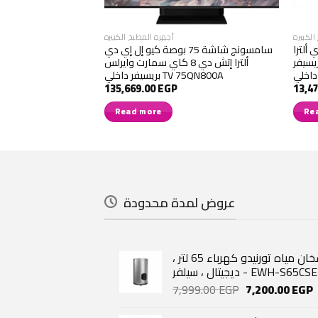
الكبيرة
أجهزة المطبخ الكبيرة
ي دي ألترا
سامسونج شاشة 75 بوصة كيو إل إي دي
يسيفر
ألترا إتش دي 8 كاي سمارت وايرلس
سيلفر مقبض داخلي T38K50008/MR
بريسيفر داخلي TV 75QN800A
135,669.00
EGP
13,4
Read more
Re
عروض لمدة محدودة
سخان مياه تورنيدو كهرباء 65 لتر ،
تال ، سيلفر - EWH-S65CSE-S
Original
C
7,999.00
EGP
7,200.00
EGP
price
p