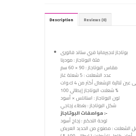
Description
Reviews (0)
بوتاجاز لاجيرمانيا فري ستاند فالورى
فئة البوتاجاز : مودرنا
مقاس البوتاجاز : 90 × 60 سم
عدد الشعلات : 5 شعلة غاز
ن ثنائية الإشعال أكثر من 4 ك.وات
شعلات البوتاجاز إيطالي 100 %
لون البوتاجاز : استانلس × أسود
شكل البوتاجاز : بغطاء زجاجي
مواصفات البوتاجاز :-
لوحة التحكم : زجاج أسود
ل الشعلات : مصنوع من الحديد العريض
أمان كامل للشعلات ( إيطالي 100 % )