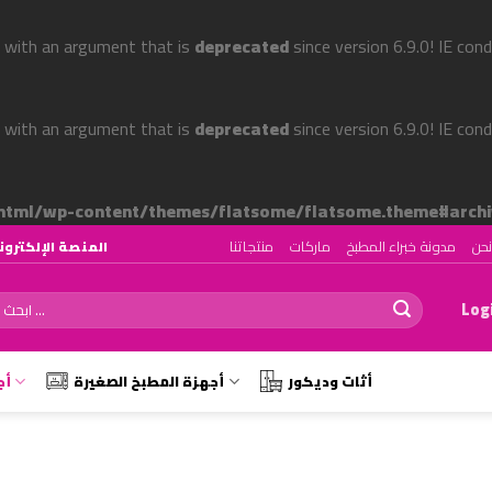
 with an argument that is
deprecated
since version 6.9.0! IE con
 with an argument that is
deprecated
since version 6.9.0! IE con
tml/wp-content/themes/flatsome/flatsome.theme#archi
حن
مدونة خبراء المطبخ
ماركات
منتجاتنا
المنصة الإلكترونية رقم ١ لتصميم وتجهيز المط
ch
Logi
أثات وديكور
أجهزة المطبخ الصغيرة
أج