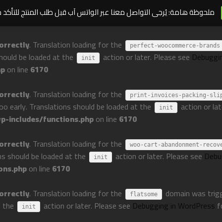
ملحوظة هامة: يُرجى التواصل معنا عبر الواتس آب قبل طلب المنتج للتأكد 
orrectly
. Translation loading for the
perfect-woocommerce-brands
should be loaded at the
action or later. Please see
Debuggi
init
hp
on line
6170
orrectly
. Translation loading for the
print-invoices-packing-sli
too early. Translations should be loaded at the
action or la
init
-includes/functions.php
on line
6170
orrectly
. Translation loading for the
woo-cart-abandonment-recov
ons should be loaded at the
action or later. Please see
Debu
init
ons.php
on line
6170
orrectly
. Translation loading for the
domain was trigge
flatsome
t the
action or later. Please see
Debugging in WordPress
f
init