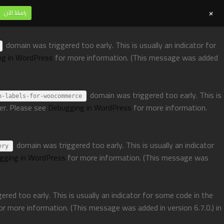
+
راسلنا الآن
domain was triggered too early. This is usually an indicator for
ng in WordPress
for more information. (This message was added
domain was triggered too early. This is
p-labels-for-woocommerce
ter. Please see
Debugging in WordPress
for more information.
domain was triggered too early. This is usually an indicator
ery
gging in WordPress
for more information. (This message was
red too early. This is usually an indicator for some code in the
or more information. (This message was added in version 6.7.0.) in