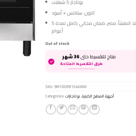
بوتاجاز 5 شعلات
اللون: ستانلس × أسود
بلد المنشأ: مصر، ضمان مجاني كامل لمدة 5
أعوام
Out of stock
متاح للتقسيط حتى
36 شهر
طرق التقسيط المتاحة
SKU:
9M10GRB1X4AWW
أجهزة المطبخ الكبيرة
,
بوتاجازات
Categories: