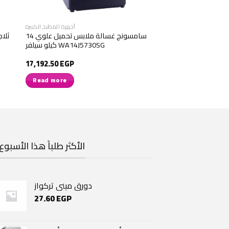
أجهزة المطبخ الكبيرة
سامسونج غسالة ملابس تحميل علوي 14
كيلو سيلفر WA14J5730SG
17,192.50
EGP
Read more
الأكثر طلباً هذا الأسبوع
دورق مينى تركواز
27.60
EGP