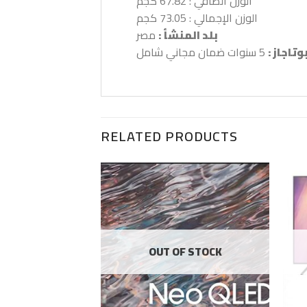
الوزن الصافي : 67.82 كجم
الوزن الإجمالي : 73.05 كجم
بلد المنشأ :
مصر
تاجاز :
5 سنوات ضمان مجاني شامل
RELATED PRODUCTS
F STOCK
OUT OF STOCK