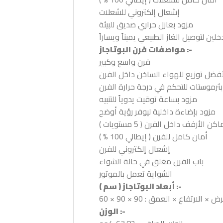
إشعال إلكتروني للشعلات
مزود بعازل حراري صديق للبيئة
لين لتوصيل الغاز الطبيعي يميناً ويساراً
مواصفات فرن البوتاجاز :-
فرن واسع وكبير
فضل توزيع للهواء الساخن داخل الفرن
ثرموستات للتحكم في درجة حرارة الفرن
مزود بساعة توقيت يدوياً للتنبيه
مزود بإضاءة داخلية ليوفر رؤية أوضح
الأرفف داخل الفرن ( 5 مستويات )
أمان كامل للفرن ( إيطالي 100 % )
إشعال إلكتروني للفرن
باب الفرن مغلق في حالة الشواء
الشواية تعمل بالموتور
أبعاد البوتاجاز ( سم ) :-
 × الارتفاع × العمق : 90 × 90 × 60
الوزن :-