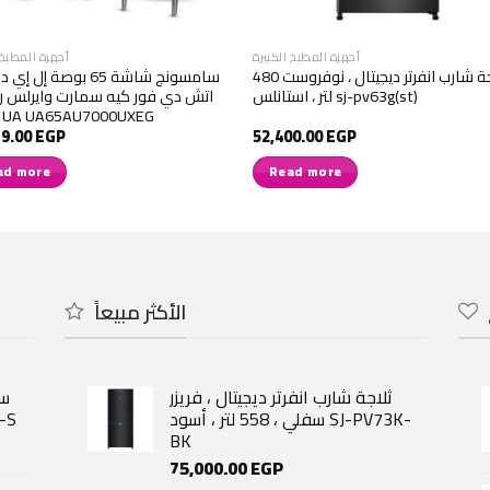
أجهزة المطبخ الكبيرة
أجهزة المطبخ 
ثلاجة شارب انفرتر ديجيتال ، نوفروست 480
سامسونج شاشة 65 بوصة إل إ
لتر ، استانلس sj-pv63g(st)
اتش دي فور كيه سمارت وايرلس ر
داخلي UA UA65AU7000UXEG
79.00
EGP
52,400.00
EGP
ad more
Read more
الأكثر مبيعاً
ثلاجة شارب انفرتر ديجيتال ، فريزر
سفلي ، 558 لتر ، أسود SJ-PV73K-
ديجي
BK
urrent
rice
75,000.00
EGP