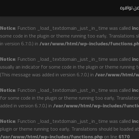
من توافره
Notice
: Function _load_textdomain_just_in_time was called
inc
some code in the plugin or theme running too early. Translations 
in version 6.7.0.) in
/var/www/html/wp-includes/functions.p
Notice
: Function _load_textdomain_just_in_time was called
inc
usually an indicator for some code in the plugin or theme running 
(This message was added in version 6.7.0.) in
/var/www/html/wp
Notice
: Function _load_textdomain_just_in_time was called
inc
for some code in the plugin or theme running too early. Translati
added in version 6.7.0.) in
/var/www/html/wp-includes/functi
Notice
: Function _load_textdomain_just_in_time was called
inc
plugin or theme running too early. Translations should be loaded a
/var/www/html/wp-includes/functions.php
on line
6170