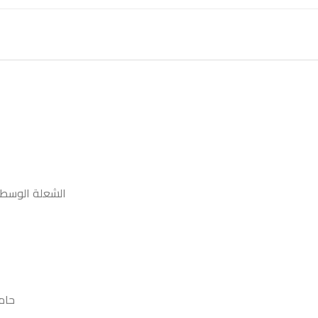
الشعلة الوسطى عي
حام