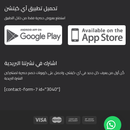
تحميل تطبيق آي كيتشن
استمتع بعروض حصرية فقط من خلال التطبيق
اشترك في نشرتنا البريدية
كُن أول من يعرف كل جديد في آي-كيتشن، واحصل على كوبونات خصم حصرية لمشتركين
النشرة البريدية
[contact-form-7 id="3040"]