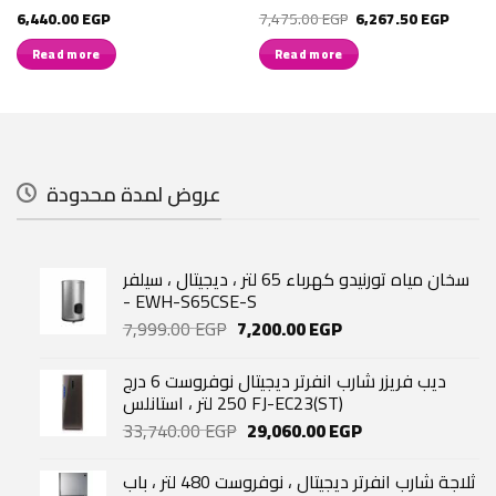
Original
Current
6,440.00
EGP
7,475.00
EGP
6,267.50
EGP
price
price
was:
is:
Read more
Read more
7,475.00 EGP.
6,267.
عروض لمدة محدودة
سخان مياه تورنيدو كهرباء 65 لتر ، ديجيتال ، سيلفر
- EWH-S65CSE-S
Original
Current
7,999.00
EGP
7,200.00
EGP
price
price
was:
is:
ديب فريزر شارب انفرتر ديجيتال نوفروست 6 درج
7,999.00 EGP.
7,200.00 EGP.
250 لتر ، استانلس FJ-EC23(ST)
Original
Current
33,740.00
EGP
29,060.00
EGP
price
price
was:
is:
ثلاجة شارب انفرتر ديجيتال ، نوفروست 480 لتر ، باب