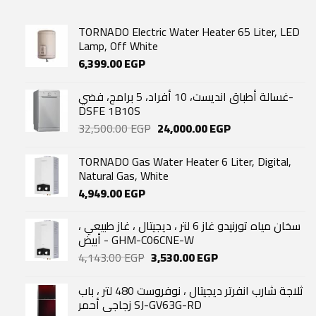
TORNADO Electric Water Heater 65 Liter, LED
Lamp, Off White
6,399.00
EGP
غسالة أطباق انديست، 10 أفراد، 5 برامج، فضي-
DSFE 1B10S
Original
Current
32,500.00
EGP
24,000.00
EGP
price
price
was:
is:
TORNADO Gas Water Heater 6 Liter, Digital,
32,500.00 EGP.
24,000.00 EGP.
Natural Gas, White
4,949.00
EGP
سخان مياه تورنيدو غاز 6 لتر ، ديجيتال ، غاز طبيعي ،
أبيض - GHM-C06CNE-W
Original
Current
4,143.00
EGP
3,530.00
EGP
price
price
was:
is:
ثلاجة شارب انفرتر ديجيتال ، نوفروست 480 لتر ، باب
4,143.00 EGP.
3,530.00 EGP.
زجاجي أحمر SJ-GV63G-RD