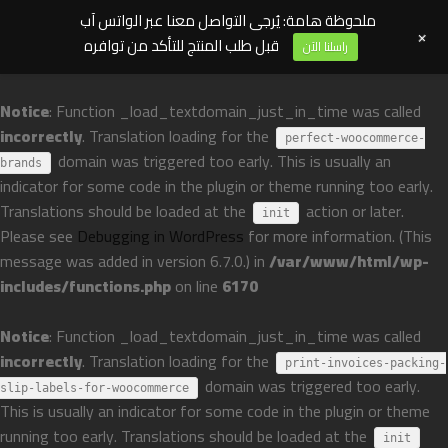
ملحوظة هامة: يُرجى التواصل معنا عبر الواتس آب
+
قبل طلب المنتج للتأكد من توافره
راسلنا الآن
Notice
: Function _load_textdomain_just_in_time was called
incorrectly
. Translation loading for the
perfect-woocommerce-
domain was triggered too early. This is usually an
brands
indicator for some code in the plugin or theme running too early.
Translations should be loaded at the
action or later.
init
Please see
Debugging in WordPress
for more information. (This
message was added in version 6.7.0.) in
/var/www/html/wp-
includes/functions.php
on line
6170
Notice
: Function _load_textdomain_just_in_time was called
incorrectly
. Translation loading for the
print-invoices-packing-
domain was triggered too early.
slip-labels-for-woocommerce
This is usually an indicator for some code in the plugin or theme
running too early. Translations should be loaded at the
init