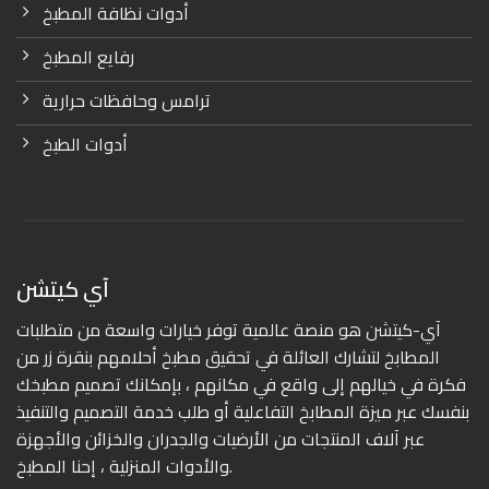
أدوات نظافة المطبخ
رفايع المطبخ
ترامس وحافظات حرارية
أدوات الطبخ
آي كيتشن
آي-كيتشن هو منصة عالمية توفر خيارات واسعة من متطلبات
المطابخ لتشارك العائلة في تحقيق مطبخ أحلامهم بنقرة زر من
فكرة في خيالهم إلى واقع في مكانهم ، بإمكانك تصميم مطبخك
بنفسك عبر ميزة المطابخ التفاعلية أو طلب خدمة التصميم والتنفيذ
عبر آلاف المنتجات من الأرضيات والجدران والخزائن والأجهزة
والأدوات المنزلية ، إحنا المطبخ.