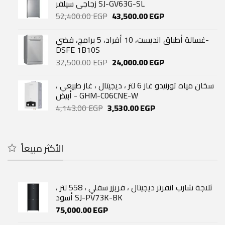
33,740.00 EGP.
29,060.00 EGP.
زجاجي سيلفر SJ-GV63G-SL
Original
Current
52,400.00
EGP
43,500.00
EGP
price
price
was:
is:
غسالة أطباق انديست، 10 أفراد، 5 برامج، فضي-
52,400.00 EGP.
43,500.00 EGP.
DSFE 1B10S
Original
Current
32,500.00
EGP
24,000.00
EGP
price
price
was:
is:
سخان مياه تورنيدو غاز 6 لتر ، ديجيتال ، غاز طبيعي ،
32,500.00 EGP.
24,000.00 EGP.
أبيض - GHM-C06CNE-W
Original
Current
4,143.00
EGP
3,530.00
EGP
price
price
was:
is:
4,143.00 EGP.
3,530.00 EGP.
الأكثر مبيعاً
ثلاجة شارب انفرتر ديجيتال ، فريزر سفلي ، 558 لتر ،
أسود SJ-PV73K-BK
75,000.00
EGP