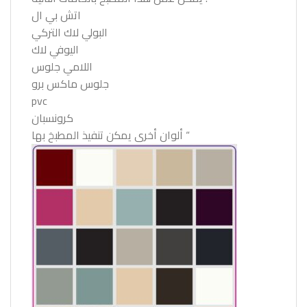
اتش بي ال
البولي لاك التركي
اليوفي لاك
اللامي جلوس
جلوس ماكس برو
pvc
كرونسبان
ألوان أخرى يمكن تنفيذ المطبخ بها “