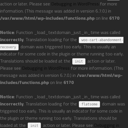
action or later. Please see
Debugging in WordPress
for more
information. (This message was added in version 6.7.0.) in
/var/www/html/wp-includes/functions.php
on line
6170
Notice
: Function _load_textdomain_just_in_time was called
incorrectly
. Translation loading for the
woo-cart-abandonment-
domain was triggered too early. This is usually an
recovery
indicator for some code in the plugin or theme running too early.
Translations should be loaded at the
action or later.
init
Please see
Debugging in WordPress
for more information. (This
message was added in version 6.7.0.) in
/var/www/html/wp-
includes/functions.php
on line
6170
Notice
: Function _load_textdomain_just_in_time was called
incorrectly
. Translation loading for the
domain was
flatsome
triggered too early. This is usually an indicator for some code in
the plugin or theme running too early. Translations should be
loaded at the
action or later. Please see
Debugging in
init