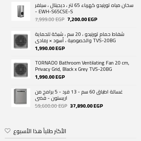
سخان مياه تورنيدو كهرباء 65 لتر ، ديجيتال ، سيلفر
- EWH-S65CSE-S
Original
Current
7,999.00
EGP
7,200.00
EGP
price
price
was:
is:
شفاط حمام تورنيدو ، 20 سم ، شبكة للحماية
7,999.00 EGP.
7,200.00 EGP.
والخصوصية ، أسود × رمادي TVS-20BG
1,990.00
EGP
TORNADO Bathroom Ventilating Fan 20 cm,
Privacy Grid, Black x Grey TVS-20BG
1,990.00
EGP
غسالة اطباق 60 سم - 13 فرد - 5 برامج من
اريستون - فضى
Original
Current
59,600.00
EGP
37,890.00
EGP
price
price
was:
is:
59,600.00 EGP.
37,890.00 EGP.
الأكثر طلباً هذا الأسبوع