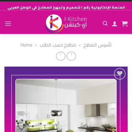
Skip
المنصة الإلكترونية رقم ١ لتصميم وتجهيز المطابخ في الوطن العربي
to
content
Home
>
مطابخ حسب الطلب
>
تأسيس المطبخ