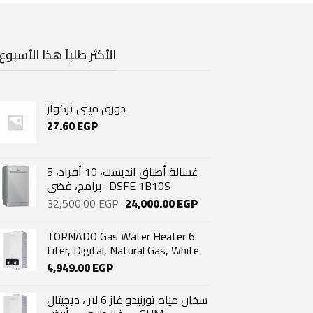
الأكثر طلباً هذا الأسبوع
دورق مينى تركواز
27.60
EGP
غسالة أطباق انديست، 10 أفراد، 5
برامج، فضي- DSFE 1B10S
Original
Current
32,500.00
EGP
24,000.00
EGP
price
price
was:
is:
TORNADO Gas Water Heater 6
32,500.00 EGP.
24,000.00 EGP.
Liter, Digital, Natural Gas, White
4,949.00
EGP
سخان مياه تورنيدو غاز 6 لتر ، ديجيتال