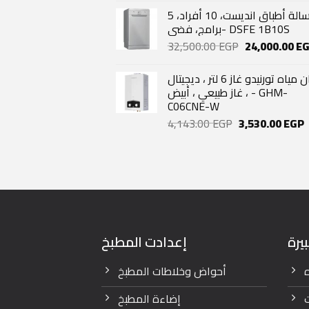
was:
غسالة أطباق انديست، 10 أفراد، 5
52,400.00 EG
برامج، فضي- DSFE 1B10S
Original
32,500.00
EGP
24,000.00
E
price
was:
سخان مياه تورنيدو غاز 6 لتر ، ديجيتال
32,500.00 EG
، غاز طبيعي ، أبيض - GHM-
C06CNE-W
Original
C
4,143.00
EGP
3,530.00
EGP
price
p
was:
i
4,143.00 EGP.
3
يرة
إعدادت المطبخ
ه
أحواض وخلاطات المطبخ
إضاءة المطبخ