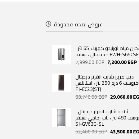
عروض لمدة محدودة
سخان مياه تورنيدو كهرباء 65 لتر ،
ديجيتال ، سيلفر - EWH-S65C
Original
C
7,999.00
EGP
7,200.00
EGP
price
p
was:
i
ديب فريزر شارب انفرتر ديجيتال
7,999.00 EGP.
7
نوفروست 6 درج 250 لتر ، استانلس
FJ-EC23(ST)
Original
33,740.00
EGP
29,060.00
E
price
was:
ثلاجة شارب انفرتر ديجيتال ،
33,740.00 EG
نوفروست 480 لتر ، باب زجاجي سيلفر
SJ-GV63G-SL
Original
52,400.00
EGP
43,500.00
E
price