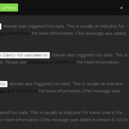
+
راسلنا الآن
domain was triggered too early. This is usually an indicator for
ng in WordPress
for more information. (This message was added
domain was triggered too early. This is
p-labels-for-woocommerce
ter. Please see
Debugging in WordPress
for more information.
domain was triggered too early. This is usually an indicator
ery
gging in WordPress
for more information. (This message was
red too early. This is usually an indicator for some code in the
or more information. (This message was added in version 6.7.0.) in