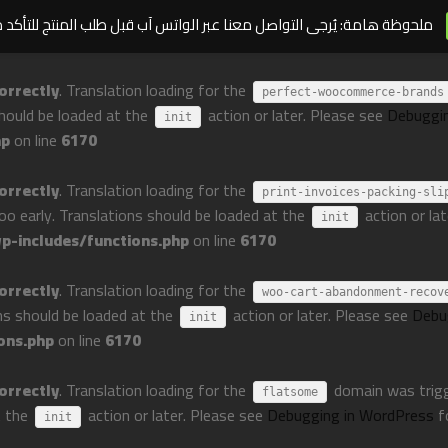
ملحوظة هامة: يُرجى التواصل معنا عبر الواتس آب قبل طلب المنتج للتأكد 
orrectly
. Translation loading for the
perfect-woocommerce-brands
should be loaded at the
action or later. Please see
Debuggi
init
hp
on line
6170
orrectly
. Translation loading for the
print-invoices-packing-sli
too early. Translations should be loaded at the
action or la
init
-includes/functions.php
on line
6170
orrectly
. Translation loading for the
woo-cart-abandonment-recov
ons should be loaded at the
action or later. Please see
Debu
init
ons.php
on line
6170
orrectly
. Translation loading for the
domain was trigge
flatsome
t the
action or later. Please see
Debugging in WordPress
f
init