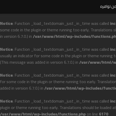
من توافره
Notice
: Function _load_textdomain_just_in_time was called
inc
some code in the plugin or theme running too early. Translations 
in version 6.7.0.) in
/var/www/html/wp-includes/functions.p
Notice
: Function _load_textdomain_just_in_time was called
inc
usually an indicator for some code in the plugin or theme running 
(This message was added in version 6.7.0.) in
/var/www/html/wp
Notice
: Function _load_textdomain_just_in_time was called
inc
for some code in the plugin or theme running too early. Translati
added in version 6.7.0.) in
/var/www/html/wp-includes/functi
Notice
: Function _load_textdomain_just_in_time was called
inc
plugin or theme running too early. Translations should be loaded a
/var/www/html/wp-includes/functions.php
on line
6170