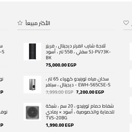
الأكثر مبيعاً
ثلاجة شارب انفرتر ديجيتال ، فريزر
سفلي ، 558 لتر ، أسود SJ-PV73K-
SE-S
BK
urrent
rice
75,000.00
EGP
s:
,200.00 EGP.
سخان مياه تورنيدو كهرباء 65 لتر ،
ديجيتال ، سيلفر - EWH-S65CSE-S
Current
Original
Current
GP
7,999.00
EGP
7,200.00
EGP
price
price
price
is:
was:
is:
شفاط حمام تورنيدو ، 20 سم ، شبكة
P.
29,060.00 EGP.
7,999.00 EGP.
7,200.00 EGP.
للحماية والخصوصية ، أسود × رمادي
TVS-20BG
Current
GP
1,990.00
EGP
price