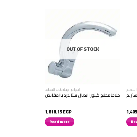
F STOCK
OUT OF STOCK
المطبخ
أحواض وخلاطات المطبخ
ستريم
خلاط مطبخ كينورا ايديال ستاندرد بالمقابض
خلاط مطبخ معلق با
1,818.15
EGP
1,40
Read more
Re