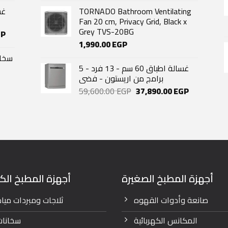
is:
TORNADO Bathroom Ventilating
P.
43,500.00 EGP.
Fan 20 cm, Privacy Grid, Black x
Grey TVS-20BG
Current
GP
price
1,990.00
EGP
is:
P.
24,000.00 EGP.
غسالة اطباق 60 سم - 13 فرد - 5
برامج من اريستون - فضى
urrent
Original
Current
59,600.00
EGP
37,890.00
EGP
rice
price
price
s:
was:
is:
,530.00 EGP.
59,600.00 EGP.
37,890.00 
أجهزة المطبخ الصغيرة
أجهزة المطبخ الكب
صانعة وأدوات القهوه
ثلاجات ومبردات ميا
المكانس الكهربائية
سخانات