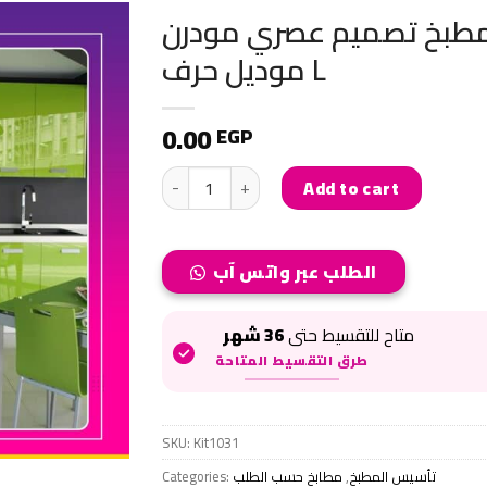
طبخ تصميم عصري مودرن
موديل حرف L
0.00
EGP
صري مودرن موديل حرف
Add to cart
الطلب عبر واتس آب
متاح للتقسيط حتى
36 شهر
طرق التقسيط المتاحة
SKU:
Kit1031
Categories:
مطابخ حسب الطلب
,
تأسيس المطبخ