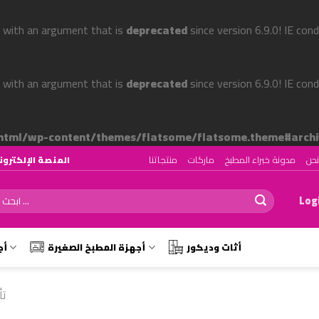
 with an argument that is
deprecated
since version 6.9.0! IE con
 with an argument that is
deprecated
since version 6.9.0! IE con
tml/wp-content/themes/flatsome/flatsome.theme#archi
حن
مدونة خبراء المطبخ
ماركات
منتجاتنا
المنصة الإلكترونية رقم ١ لتصميم وتجهيز المط
ch
Logi
أثات وديكور
أجهزة المطبخ الصغيرة
أج
تأ