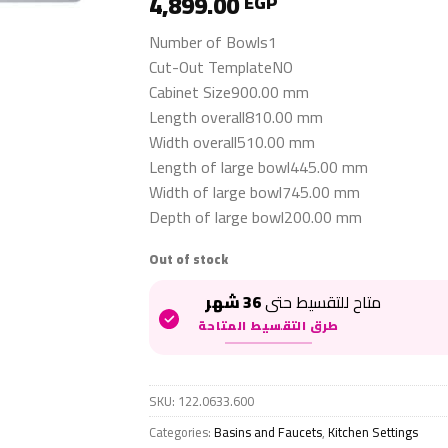
4,899.00
EGP
Number of Bowls1
Cut-Out TemplateNO
Cabinet Size900.00 mm
Length overall810.00 mm
Width overall510.00 mm
Length of large bowl445.00 mm
Width of large bowl745.00 mm
Depth of large bowl200.00 mm
Out of stock
متاح للتقسيط حتى
36 شهر
طرق التقسيط المتاحة
SKU:
122.0633.600
Categories:
Basins and Faucets
,
Kitchen Settings