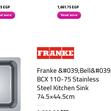
75
EGP
1,661.75
EGP
ad more
Read more
Franke &#039;Bell&#039
BCX 110-75 Stainless
Steel Kitchen Sink
74.5×44.5cm