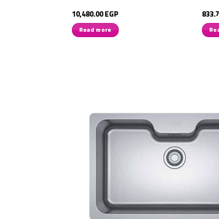
10,480.00
EGP
833.
Read more
Re