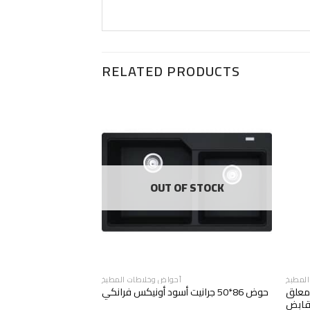
RELATED PRODUCTS
F STOCK
OUT OF STOCK
المطبخ
أحواض وخلاطات المطبخ
 معلق
حوض 86*50 جرانيت أسود أونيكس فرانكي
خلاط مطبخ سيرام
قابض