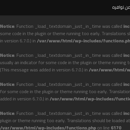
من توافره
Notice
: Function _load_textdomain_just_in_time was called
inc
some code in the plugin or theme running too early. Translations 
in version 6.7.0.) in
/var/www/html/wp-includes/functions.p
Notice
: Function _load_textdomain_just_in_time was called
inc
usually an indicator for some code in the plugin or theme running 
(This message was added in version 6.7.0.) in
/var/www/html/wp
Notice
: Function _load_textdomain_just_in_time was called
inc
for some code in the plugin or theme running too early. Translati
added in version 6.7.0.) in
/var/www/html/wp-includes/functi
Notice
: Function _load_textdomain_just_in_time was called
inc
plugin or theme running too early. Translations should be loaded a
/var/www/html/wp-includes/functions.php
on line
6170