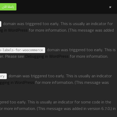
+
راسلنا الآن
domain was triggered too early. This is usually an indicator for
ng in WordPress
for more information. (This message was added
domain was triggered too early. This is
p-labels-for-woocommerce
ter. Please see
Debugging in WordPress
for more information.
domain was triggered too early. This is usually an indicator
ery
gging in WordPress
for more information. (This message was
red too early. This is usually an indicator for some code in the
or more information. (This message was added in version 6.7.0.) in