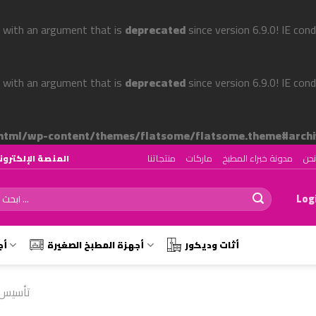
 with an argument that is
deprecated
since version 6.9.0! IE con
 with an argument that is
deprecated
since version 6.9.0! IE con
tml/wp-content/themes/flatsome/flatsome.theme#archi
حن
مدونة خبراء المطبخ
ماركات
منتجاتنا
المنصة الإلكترونية رقم ١ لتصميم وتجهيز المط
ch
Logi
أثات وديكور
أجهزة المطبخ الصغيرة
أج
تأسيس 