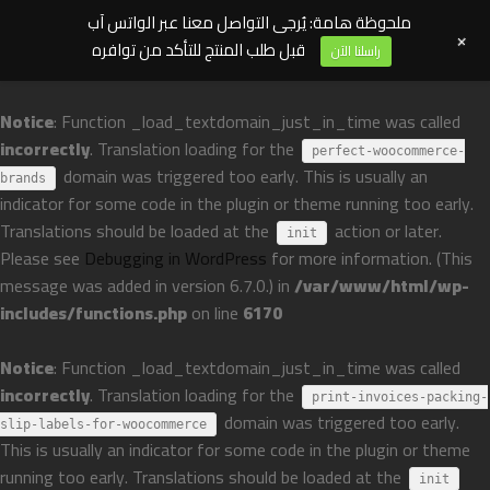
ملحوظة هامة: يُرجى التواصل معنا عبر الواتس آب
+
قبل طلب المنتج للتأكد من توافره
راسلنا الآن
Notice
: Function _load_textdomain_just_in_time was called
incorrectly
. Translation loading for the
perfect-woocommerce-
domain was triggered too early. This is usually an
brands
indicator for some code in the plugin or theme running too early.
Translations should be loaded at the
action or later.
init
Please see
Debugging in WordPress
for more information. (This
message was added in version 6.7.0.) in
/var/www/html/wp-
includes/functions.php
on line
6170
Notice
: Function _load_textdomain_just_in_time was called
incorrectly
. Translation loading for the
print-invoices-packing-
domain was triggered too early.
slip-labels-for-woocommerce
This is usually an indicator for some code in the plugin or theme
running too early. Translations should be loaded at the
init