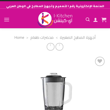
Skip
المنصة الإلكترونية رقم ١ لتصميم وتجهيز المطابخ في الوطن العربي
to
content
Home
>
محضرات طعام
>
أجهزة المطبخ الصغيرة