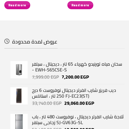
Read more
Read more
عروض لمدة محدودة
سخان مياه تورنيدو كهرباء 65 لتر ، ديجيتال ، سيلفر
- EWH-S65CSE-S
Original
Current
7,999.00
EGP
7,200.00
EGP
price
price
was:
is:
ديب فريزر شارب انفرتر ديجيتال نوفروست 6 درج
7,999.00 EGP.
7,200.00 EGP.
250 لتر ، استانلس FJ-EC23(ST)
Original
Current
33,740.00
EGP
29,060.00
EGP
price
price
was:
is:
ثلاجة شارب انفرتر ديجيتال ، نوفروست 480 لتر ، باب
33,740.00 EGP.
29,060.00 EGP.
زجاجي سيلفر SJ-GV63G-SL