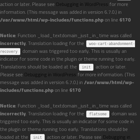
action or later. Please see
Debugging in WordPress
for more
information. (This message was added in version 6.7.0.) in
/var/www/html/wp-includes/functions.php
on line
6170
Notice
: Function _load_textdomain_just_in_time was called
incorrectly
. Translation loading for the
woo-cart-abandonment-
domain was triggered too early. This is usually an
recovery
indicator for some code in the plugin or theme running too early.
Translations should be loaded at the
action or later.
init
Please see
Debugging in WordPress
for more information. (This
message was added in version 6.7.0.) in
/var/www/html/wp-
includes/functions.php
on line
6170
Notice
: Function _load_textdomain_just_in_time was called
incorrectly
. Translation loading for the
domain was
flatsome
triggered too early. This is usually an indicator for some code in
the plugin or theme running too early. Translations should be
loaded at the
action or later. Please see
Debugging in
init