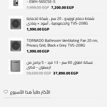
- EWH-S65CSE-S
Original
Current
7,999.00
EGP
7,200.00
EGP
price
price
was:
is:
شفاط حمام تورنيدو ، 20 سم ، شبكة للحماية
7,999.00 EGP.
7,200.00 EGP.
والخصوصية ، أسود × رمادي TVS-20BG
1,990.00
EGP
TORNADO Bathroom Ventilating Fan 20 cm,
Privacy Grid, Black x Grey TVS-20BG
1,990.00
EGP
غسالة اطباق 60 سم - 13 فرد - 5 برامج من
اريستون - فضى
Original
Current
59,600.00
EGP
37,890.00
EGP
price
price
was:
is:
59,600.00 EGP.
37,890.00 EGP.
الأكثر طلباً هذا الأسبوع