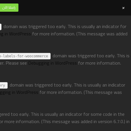
+
راسلنا الآن
domain was triggered too early. This is usually an indicator for
ng in WordPress
for more information. (This message was added
domain was triggered too early. This is
p-labels-for-woocommerce
ter. Please see
Debugging in WordPress
for more information.
domain was triggered too early. This is usually an indicator
ery
gging in WordPress
for more information. (This message was
red too early. This is usually an indicator for some code in the
or more information. (This message was added in version 6.7.0.) in