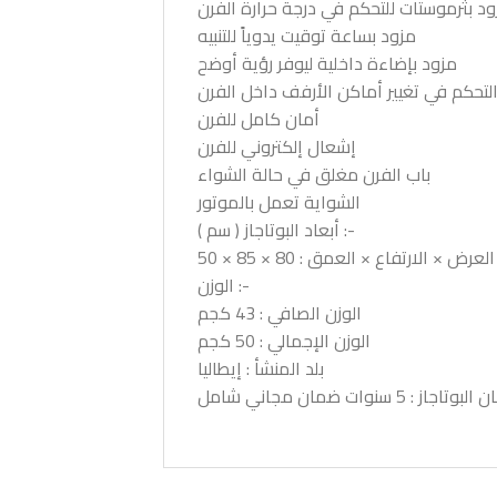
د بثرموستات للتحكم في درجة حرارة الفرن
مزود بساعة توقيت يدوياً للتنبيه
مزود بإضاءة داخلية ليوفر رؤية أوضح
لتحكم في تغيير أماكن الأرفف داخل الفرن
أمان كامل للفرن
إشعال إلكتروني للفرن
باب الفرن مغلق في حالة الشواء
الشواية تعمل بالموتور
أبعاد البوتاجاز ( سم ) :-
العرض × الارتفاع × العمق : 80 × 85 × 50
الوزن :-
الوزن الصافي : 43 كجم
الوزن الإجمالي : 50 كجم
بلد المنشأ : إيطاليا
تاجاز : 5 سنوات ضمان مجاني شامل