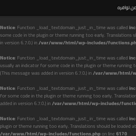
من توافره
Notice
: Function _load_textdomain_just_in_time was called
inc
some code in the plugin or theme running too early. Translations 
in version 6.7.0.) in
/var/www/html/wp-includes/functions.p
Notice
: Function _load_textdomain_just_in_time was called
inc
usually an indicator for some code in the plugin or theme running 
(This message was added in version 6.7.0.) in
/var/www/html/wp
Notice
: Function _load_textdomain_just_in_time was called
inc
for some code in the plugin or theme running too early. Translati
added in version 6.7.0.) in
/var/www/html/wp-includes/functi
Notice
: Function _load_textdomain_just_in_time was called
inc
plugin or theme running too early. Translations should be loaded a
/var/www/html/wp-includes/functions.php
on line
6170