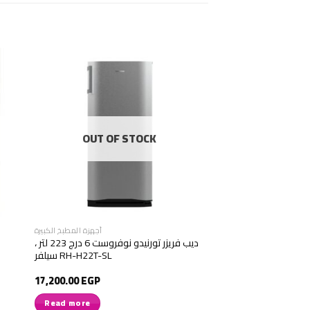
OUT OF STOCK
أجهزة المطبخ الكبيرة
ديب فريزر تورنيدو نوفروست 6 درج 223 لتر ،
سيلفر RH-H22T-SL
17,200.00
EGP
Read more