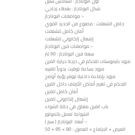
لون البوتاجاز : استانلس ستيل
شكل البوتاجاز : بغطاء زجاجي
مواصفات البوتاجاز :-
حامل الشعلات : مصنوع من الحديد القوي
أمان كامل للشعلات
إشعال إلكتروني للشعلات
مواصفات فرن البوتاجاز :-
سعة فرن البوتاجاز : 90 لتر
مزود بثرموستات للتحكم في درجة حرارة الفرن
مزود بساعة توقيت يدوياً للتنبيه
مزود بإضاءة داخلية ليوفر رؤية أوضح
التحكم في تغيير أماكن الأرفف داخل الفرن
أمان كامل للفرن
إشعال إلكتروني للفرن
باب الفرن مغلق في حالة الشواء
الشواية تعمل بالموتور
أبعاد البوتاجاز ( سم ) :-
العرض × الارتفاع × العمق : 80 × 85 × 50