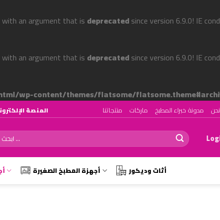
 with an argument that is
deprecated
since version 6.9.0! IE con
 with an argument that is
deprecated
since version 6.9.0! IE con
tml/wp-content/themes/flatsome/flatsome.theme#archi
حن
مدونة خبراء المطبخ
ماركات
منتجاتنا
المنصة الإلكترونية رقم ١ لتصميم وتجهيز المط
ch
Logi
أثات وديكور
أجهزة المطبخ الصغيرة
أج