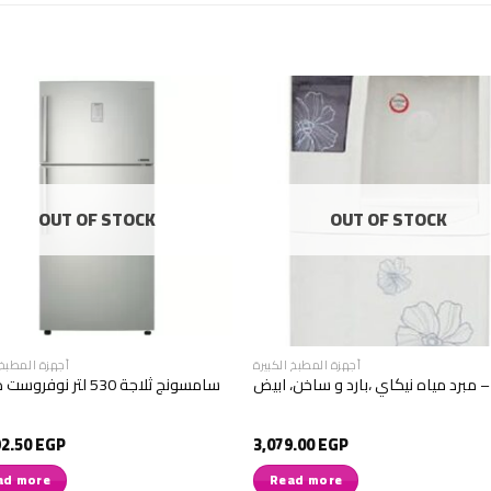
OUT OF STOCK
OUT OF STOCK
أجهزة المطبخ الكبيرة
أجهزة المطبخ 
مبرد مياه نيكاي ،بارد و ساخن، ابيض –
سامسونج ثلاجة 530 لتر نوفروست ديجتال
92.50
EGP
3,079.00
EGP
ad more
Read more