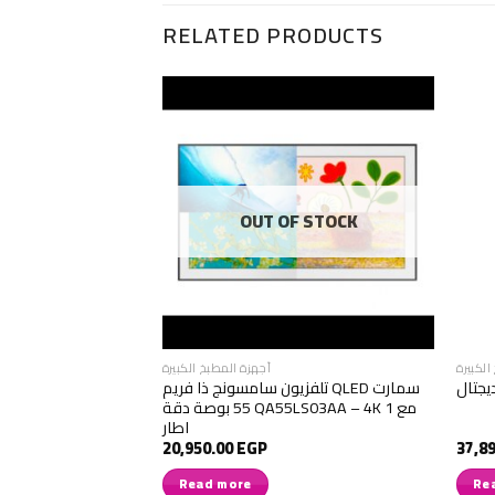
RELATED PRODUCTS
F STOCK
OUT OF STOCK
الكبيرة
أجهزة المطبخ الكبيرة
تلفزيون سامسونج ذا فريم QLED سمارت
س
55 بوصة دقة QA55LS03AA – 4K مع 1
فريزر سفلي لون أسود RB34T672FB1/MR
اطار
20,950.00
EGP
37,8
Read more
Re