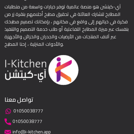
آي-كيتشن هو منصة عالمية توفر خيارات واسعة من متطلبات
المطابخ لتشارك العائلة في تحقيق مطبخ أحلامهم بنقرة زر من
فكرة في خيالهم إلى واقع في مكانهم ، بإمكانك تصميم مطبخك
بنفسك عبر ميزة المطابخ التفاعلية أو طلب خدمة التصميم والتنفيذ
عبر آلاف المنتجات من الأرضيات والجدران والخزائن والأجهزة
والأدوات المنزلية ، إحنا المطبخ.
تواصل معنا
01050038777
01050038777
info@i-kitchen.app