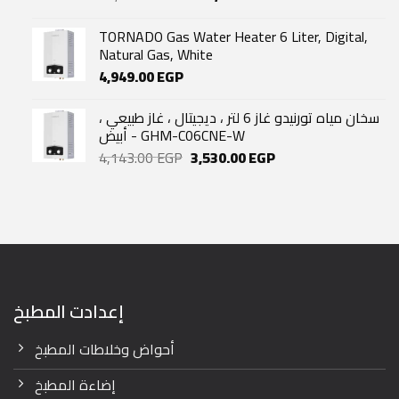
price
price
was:
is:
TORNADO Gas Water Heater 6 Liter, Digital,
52,400.00 EGP.
42,000.00 EGP.
Natural Gas, White
4,949.00
EGP
سخان مياه تورنيدو غاز 6 لتر ، ديجيتال ، غاز طبيعي ،
أبيض - GHM-C06CNE-W
Original
Current
4,143.00
EGP
3,530.00
EGP
price
price
was:
is:
4,143.00 EGP.
3,530.00 EGP.
إعدادت المطبخ
أحواض وخلاطات المطبخ
إضاءة المطبخ