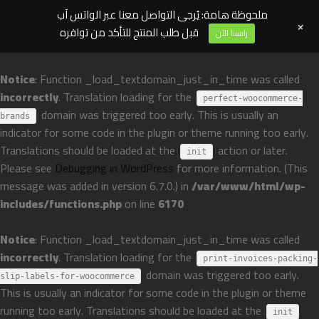
ملحوظة هامة: يُرجى التواصل معنا عبر الواتس آب
+
قبل طلب المنتج للتأكد من توافره
راسلنا الآن
Notice
: Function _load_textdomain_just_in_time was called
incorrectly
. Translation loading for the
perfect-woocommerce-
domain was triggered too early. This is usually an
brands
indicator for some code in the plugin or theme running too early.
Translations should be loaded at the
action or later.
init
Please see
Debugging in WordPress
for more information. (This
message was added in version 6.7.0.) in
/var/www/html/wp-
includes/functions.php
on line
6170
Notice
: Function _load_textdomain_just_in_time was called
incorrectly
. Translation loading for the
print-invoices-packing-
domain was triggered too early.
slip-labels-for-woocommerce
This is usually an indicator for some code in the plugin or theme
running too early. Translations should be loaded at the
init