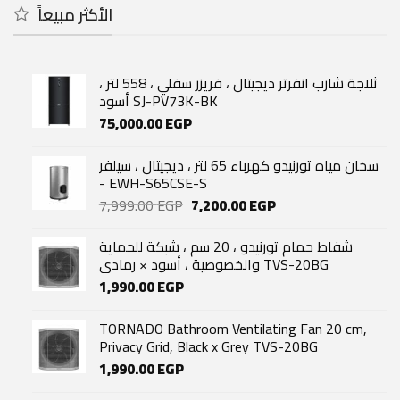
الأكثر مبيعاً
ثلاجة شارب انفرتر ديجيتال ، فريزر سفلي ، 558 لتر ،
أسود SJ-PV73K-BK
75,000.00
EGP
سخان مياه تورنيدو كهرباء 65 لتر ، ديجيتال ، سيلفر
- EWH-S65CSE-S
Original
Current
7,999.00
EGP
7,200.00
EGP
price
price
was:
is:
شفاط حمام تورنيدو ، 20 سم ، شبكة للحماية
7,999.00 EGP.
7,200.00 EGP.
والخصوصية ، أسود × رمادي TVS-20BG
1,990.00
EGP
TORNADO Bathroom Ventilating Fan 20 cm,
Privacy Grid, Black x Grey TVS-20BG
1,990.00
EGP