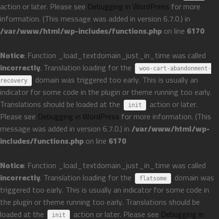
action or later. Please see
Debugging in WordPress
for more
information. (This message was added in version 6.7.0.) in
/var/www/html/wp-includes/functions.php
on line
6170
Notice
: Function _load_textdomain_just_in_time was called
incorrectly
. Translation loading for the
woo-cart-abandonment-
domain was triggered too early. This is usually an
recovery
indicator for some code in the plugin or theme running too early.
Translations should be loaded at the
action or later.
init
Please see
Debugging in WordPress
for more information. (This
message was added in version 6.7.0.) in
/var/www/html/wp-
includes/functions.php
on line
6170
Notice
: Function _load_textdomain_just_in_time was called
incorrectly
. Translation loading for the
domain was
flatsome
triggered too early. This is usually an indicator for some code in
the plugin or theme running too early. Translations should be
loaded at the
action or later. Please see
Debugging in
init