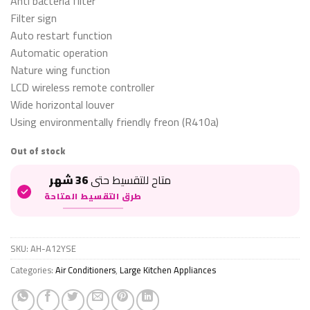
Anti bacteria filter
Filter sign
Auto restart function
Automatic operation
Nature wing function
LCD wireless remote controller
Wide horizontal louver
Using environmentally friendly freon (R410a)
Out of stock
متاح للتقسيط حتى
36 شهر
طرق التقسيط المتاحة
SKU:
AH-A12YSE
Categories:
Air Conditioners
,
Large Kitchen Appliances